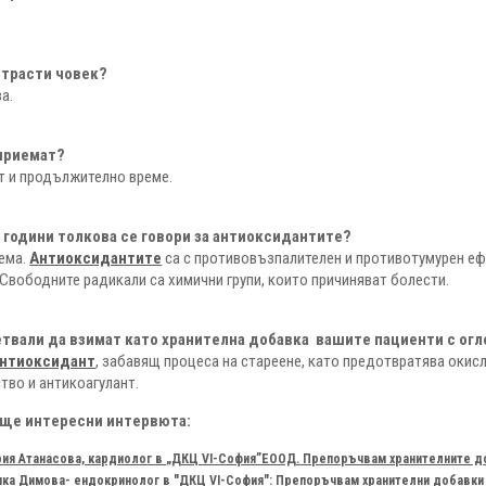
.
страсти човек?
ва.
 приемат?
т и продължително време.
 години толкова се говори за антиоксидантите?
тема.
Антиоксидантите
са с противовъзпалителен и противотумурен еф
Свободните радикали са химични групи, които причиняват болести.
етвали да взимат като хранителна добавка вашите пациенти с ог
 антиоксидант
, забавящ процеса на стареене, като предотвратява окис
во и антикоагулант.
ще интересни интервюта:
ия Атанасова, кардиолог в „ДКЦ VІ-София”ЕООД. Препоръчвам хранителните доб
ка Димова- ендокринолог в "ДКЦ VІ-София": Препоръчвам хранителни добавки з