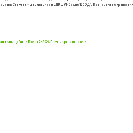
остина Станева – дерматолог в „ДКЦ VІ-София”ЕООД". Препоръчвам хранителни
анителни добавки Biovea © 2026 Всички права запазени