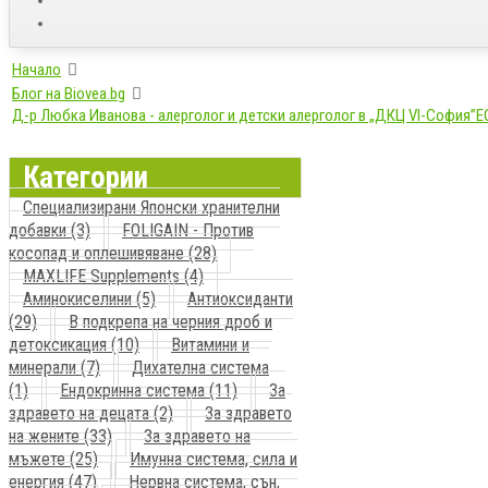
Начало
Блог на Biovea.bg
Д-р Любка Иванова - алерголог и детски алерголог в „ДКЦ VІ-София”
Категории
Специализирани Японски хранителни
добавки (3)
FOLIGAIN - Против
косопад и оплешивяване (28)
MAXLIFE Supplements (4)
Аминокиселини (5)
Антиоксиданти
(29)
В подкрепа на черния дроб и
детоксикация (10)
Витамини и
минерали (7)
Дихателна система
(1)
Ендокринна система (11)
За
здравето на децата (2)
За здравето
на жените (33)
За здравето на
мъжете (25)
Имунна система, сила и
енергия (47)
Нервна система, сън,