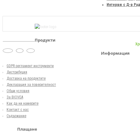
Интервю с Д-р Рад
Продукти
Хр
Информация
GDPR регламент инструменти
Дистрибуция
Доставка на продуктите
Декларация за поверителност
Общи условия
За BIOVEA
Как да ни намерите
Контакт с нас
Съдържание
Плащане