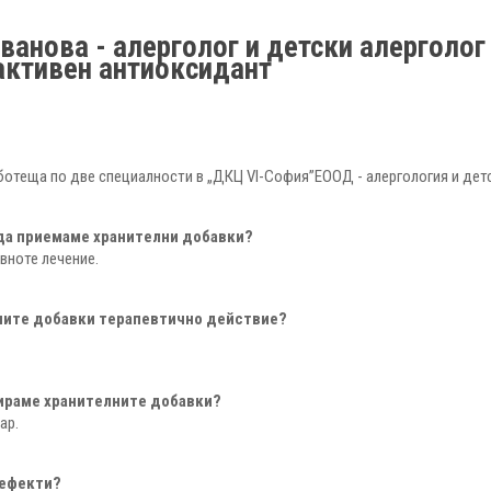
ванова - алерголог и детски алерголо
 активен антиоксидант
ботеща по две специалности в „ДКЦ VІ-София”ЕООД - алергология и дет
 да приемаме хранителни добавки?
вноте лечение.
ните добавки терапевтично действие?
бираме хранителните добавки?
ар.
 ефекти?