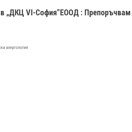
г в „ДКЦ VІ-София”ЕООД : Препоръчвам
ска алергология