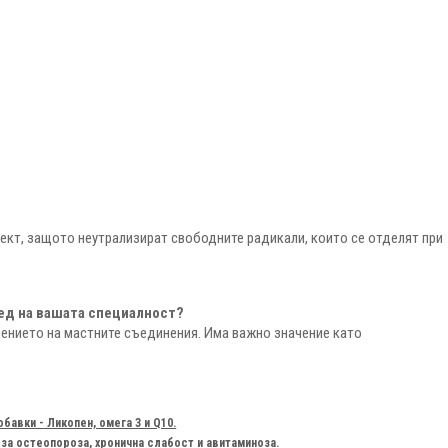
ект, защото неутрализират свободните радикали, които се отделят при
лед на вашата специалност?
лението на мастните съединения. Има важно значение като
авки - Ликопен, омега 3 и Q10.
а остеопороза, хронична слабост и авитаминоза.