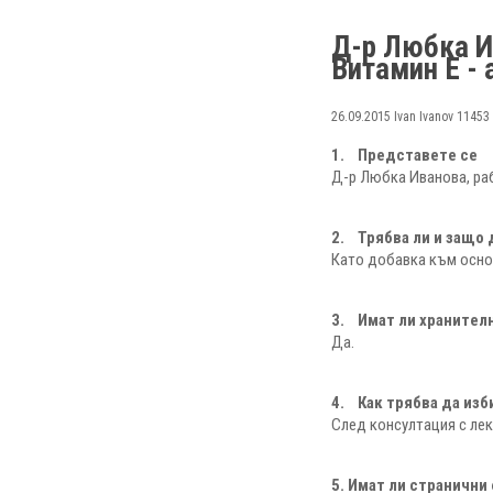
Д-р Любка И
Витамин Е -
26.09.2015
Ivan Ivanov
11453
1. Представете се
Д-р Любка Иванова, ра
2. Трябва ли и защо
Като добавка към осно
3. Имат ли хранител
Да.
4. Как трябва да из
След консултация с лек
5. Имат ли странични