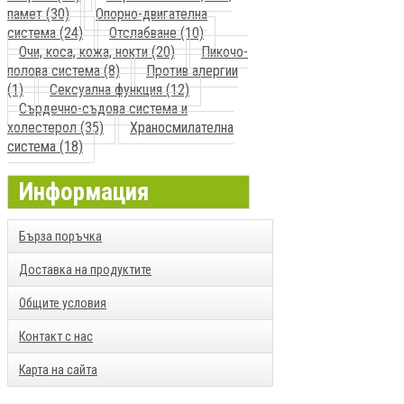
памет (30)
Опорно-двигателна
система (24)
Отслабване (10)
Очи, коса, кожа, нокти (20)
Пикочо-
полова система (8)
Против алергии
(1)
Сексуална функция (12)
Сърдечно-съдова система и
холестерол (35)
Храносмилателна
система (18)
Информация
Бърза поръчка
Доставка на продуктите
Общите условия
Контакт с нас
Карта на сайта