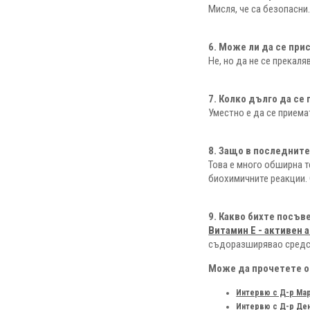
Мисля, че са безопасни
6. Може ли да се при
Не, но да не се прекаля
7. Колко дълго да се
Уместно е да се приема
8. Защо в последните
Това е много обширна 
биохимичните реакции. 
9. Какво бихте посъв
Витамин Е - активен
съдоразширявао средст
Може да прочетете о
Интервю с Д-р Мар
Интервю с Д-р Ден