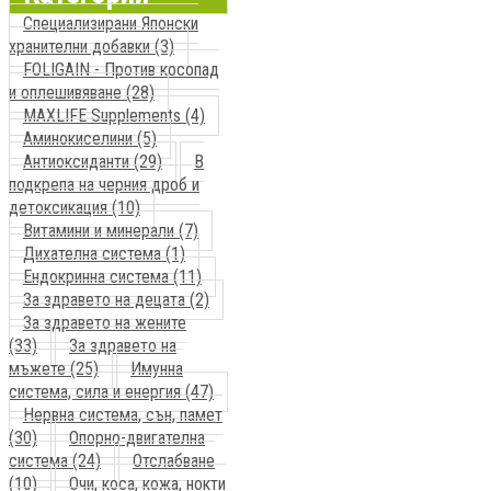
Специализирани Японски
хранителни добавки (3)
FOLIGAIN - Против косопад
и оплешивяване (28)
MAXLIFE Supplements (4)
Аминокиселини (5)
Антиоксиданти (29)
В
подкрепа на черния дроб и
детоксикация (10)
Витамини и минерали (7)
Дихателна система (1)
Ендокринна система (11)
За здравето на децата (2)
За здравето на жените
(33)
За здравето на
мъжете (25)
Имунна
система, сила и енергия (47)
Нервна система, сън, памет
(30)
Опорно-двигателна
система (24)
Отслабване
(10)
Очи, коса, кожа, нокти