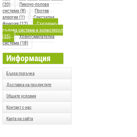
(20)
Пикочо-полова
система (8)
Против
алергии (1)
Сексуална
функция (12)
Сърдечно-
съдова система и холестерол
(35)
Храносмилателна
система (18)
Информация
Бърза поръчка
Доставка на продуктите
Общите условия
Контакт с нас
Карта на сайта