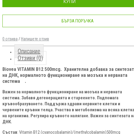
КУПИ
БЪРЗА ПОРЪЧКА
0 отзива
/
Напишете отзив
Описание
Отзиви (0)
Biovea VITAMIN B12 500mcg. Хранителна добавка за синтеза
на ДНК, нормалното функциониране на мозъка и нервната
система .
Важен за нормалното функциониране на мозъка и нервната
система. Забавя дегенерацията и стареенето. Подпомага
кръвообразуването. Поддържа здрави нервните клетки и
червените кръвни телца. Участва в метаболизма на всяка клетк
на организма. Регулира кръвното налягане. Важен за синтезата н
ДНК.
Състав
: Vitamin B12 (cyanocobalamin)/(methylcobalamin)500mcg