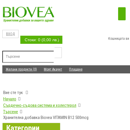
ВХОД
Кошницата ви 
Стоки: 0 (0,00 лв.)
Желани продукти (0)
Моят Акаунт
Плащане
Вие сте тук
Начало
Сърдечно-съдова система и холестерол
Търсене
Хранителна добавка Biovea VITAMIN B12 500mcg
Категории