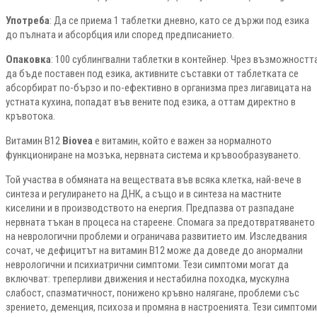
Употреба
: Да се приема 1 таблетки дневно, като се държи под езика
до пълната и абсорбция или според предписанието.
Опаковка
: 100 сублингвални таблетки в контейнер. Чрез възможностт
да бъде поставен под езика, активните съставки от таблетката се
абсорбират по-бързо и по-ефективно в организма през лигавицата на
устната кухина, попадат във вените под езика, а оттам директно в
кръвотока.
Витамин B12
Biovea
е витамин, който е важен за нормалното
функциониране на мозъка, нервната система и кръвообразуването.
Той участва в обмяната на веществата във всяка клетка, най-вече в
синтеза и регулирането на ДНК, а също и в синтеза на мастните
киселини и в производството на енергия. Предпазва от разпадане
нервната тъкан в процеса на стареене. Спомага за предотвратяването
на неврологични проблеми и ограничава развитието им. Изследвания
сочат, че дефицитът на витамин В12 може да доведе до анормални
неврологични и психиатрични симптоми. Тези симптоми могат да
включват: треперливи движения и нестабилна походка, мускулна
слабост, спазматичност, понижено кръвно налягане, проблеми със
зрението, деменция, психоза и промяна в настроенията. Тези симптоми