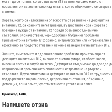
могат да се появят, когато витамин В12 се понижи само малко от
нормалното и са значително над нивата, които обикновено се свързва
с анемия.
Хората, които са изложени на опасността от развитие на дефицит на
витамин В12, са крайните вегетарианци, възрастните хора и хората с
повишена нужда от витамин В12 поради бременност,анемични
състояния, злокачествени, чернодробни и бъбречни проблеми.
Приемането на витамин В12 орално, интрамускулно или интраназално е
ефективно за предотвратяване и лечение на недостиг на витамин В12.
Знаците, симптомите и здравословните проблеми, произтичащи от
дефицита на витамин В12, включват анемия, умора, слабост, запек,
липса на апетит и загуба на тегло. Дефицитът също може да доведе д
неврологични промени като скованост и изтръпване на ръцете и
стъпалата. Други симптоми на дефицита на витамин В12 са трудности 
поддържането на равновесие, депресивни състояния, объркване,
деменция, лоша памет, чувствителност в устата и на езика.
Произход
: САЩ
Напишете отзив