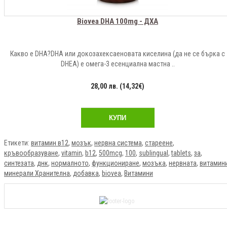
Biovea DHA 100mg - ДХА
Какво е DHA?DHA или докозахексаеновата киселина (да не се бърка с
DHEA) е омега-3 есенциална мастна ..
28,00 лв. (14,32€)
КУПИ
Етикети:
витамин в12
,
мозък
,
нервна система
,
стареене
,
кръвообразуване
,
vitamin
,
b12
,
500mcg
,
100
,
sublingual
,
tablets
,
за
,
синтезата
,
днк
,
нормалното
,
функциониране
,
мозъка
,
нервната
,
витамин
минерали Хранителна
,
добавка
,
biovea
,
Витамини