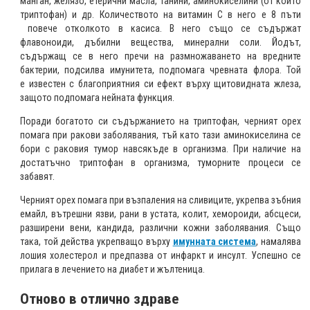
манган, желязо, етерични масла, танини, аминокиселини (от които
триптофан) и др. Количеството на витамин С в него е 8 пъти
повече отколкото в касиса. В него също се съдържат
флавоноиди, дъбилни вещества, минерални соли. Йодът,
съдържащ се в него пречи на размножаването на вредните
бактерии, подсилва имунитета, подпомага чревната флора. Той
е известен с благоприятния си ефект върху щитовидната жлеза,
защото подпомага нейната функция.
Поради богатото си съдържанието на триптофан, черният орех
помага при ракови заболявания, тъй като тази аминокиселина се
бори с раковия тумор навсякъде в организма. При наличие на
достатъчно триптофан в организма, туморните процеси се
забавят.
Черният орех помага при възпаления на сливиците, укрепва зъбния
емайл, вътрешни язви, рани в устата, колит, хемороиди, абсцеси,
разширени вени, кандида, различни кожни заболявания. Също
така, той действа укрепващо върху
имунната система
, намалява
лошия холестерол и предпазва от инфаркт и инсулт. Успешно се
прилага в лечението на диабет и жълтеница.
Отново в отлично здраве