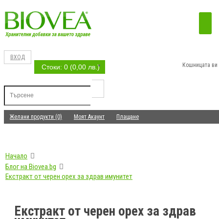
ВХОД
Кошницата ви 
Стоки: 0 (0,00 лв.)
Желани продукти (0)
Моят Акаунт
Плащане
Начало
Блог на Biovea.bg
Екстракт от черен орех за здрав имунитет
Екстракт от черен орех за здрав