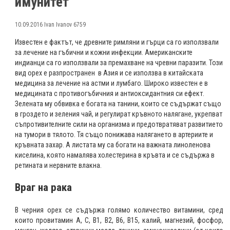
имунитет
10.09.2016
Ivan Ivanov
6759
Известен е фактът, че древните римляни и гърци са го използвали
за лечение на гъбични и кожни инфекции. Американските
индианци са го използвали за премахване на чревни паразити. Този
вид орех е разпространен в Азия и се използва в китайската
медицина за лечение на астми и лумбаго. Широко известен е в
медицината с противогъбичния и антиоксидантния си ефект.
Зелената му обвивка е богата на танини, които се съдържат също
в гроздето и зеления чай, и регулират кръвното налягане, укрепват
съпротивителните сили на организма и предотвратяват развитието
на тумори в тялото. Тя също понижава налягането в артериите и
кръвната захар. А листата му са богати на важната линоленова
киселина, която намалява холестерина в кръвта и се съдържа в
ретината и нервните влакна.
Враг на рака
В черния орех се съдържа голямо количество витамини, сред
които провитамин А, С, В1, В2, В6, В15, калий, магнезий, фосфор,