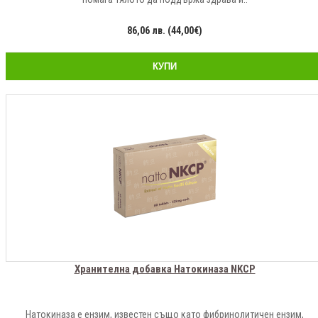
86,06 лв. (44,00€)
КУПИ
Хранителна добавка Натокиназа NKCP
Натокиназа е ензим, известен също като фибринолитичен ензим,