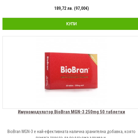
189,72 лв. (97,00€)
КУПИ
Имуномодулатор BioBran MGN-3 250mg 50 таблетки
BioBran MGN-3 е най-ефективната налична хранителна добавка, която
помага тялото да поддържа здрава и..