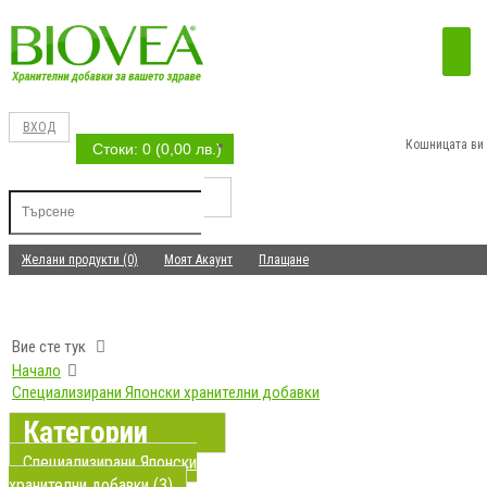
ВХОД
Кошницата ви 
Стоки: 0 (0,00 лв.)
Желани продукти (0)
Моят Акаунт
Плащане
Вие сте тук
Начало
Специализирани Японски хранителни добавки
Категории
Специализирани Японски
хранителни добавки (3)