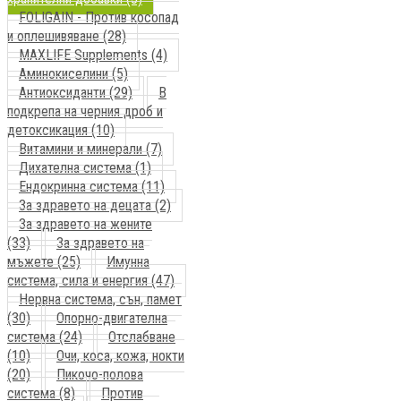
FOLIGAIN - Против косопад
и оплешивяване (28)
MAXLIFE Supplements (4)
Аминокиселини (5)
Антиоксиданти (29)
В
подкрепа на черния дроб и
детоксикация (10)
Витамини и минерали (7)
Дихателна система (1)
Ендокринна система (11)
За здравето на децата (2)
За здравето на жените
(33)
За здравето на
мъжете (25)
Имунна
система, сила и енергия (47)
Нервна система, сън, памет
(30)
Опорно-двигателна
система (24)
Отслабване
(10)
Очи, коса, кожа, нокти
(20)
Пикочо-полова
система (8)
Против