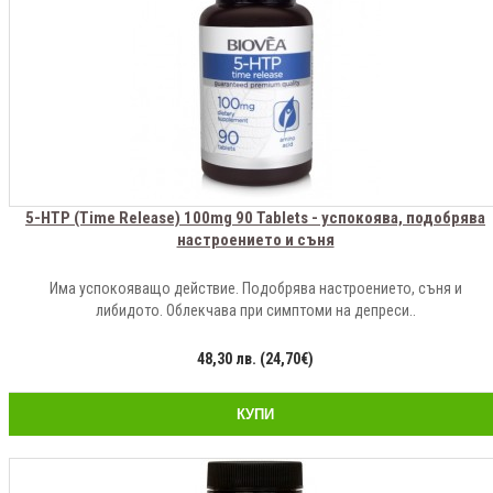
5-HTP (Time Release) 100mg 90 Tablets - успокоява, подобрява
настроението и съня
Има успокояващо действие. Подобрява настроението, съня и
либидото. Облекчава при симптоми на депреси..
48,30 лв. (24,70€)
КУПИ