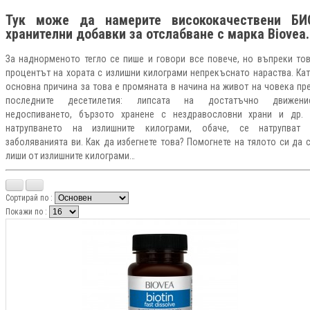
Тук може да намерите висококачествени БИ
хранителни добавки
за отслабване
с марка Biovea
За наднорменото тегло се пише и говори все повече, но въпреки то
процентът на хората с излишни килограми непрекъснато нараства. Ка
основна причина за това е промяната в начина на живот на човека пр
последните десетилетия: липсата на достатъчно движение
недоспиването, бързото хранене с нездравословни храни и др.
натрупването на излишните килограми, обаче, се натрупват
заболяванията ви. Как да избегнете това? Помогнете на тялото си да 
лиши от излишните килограми…
Сортирай по :
Покажи по :