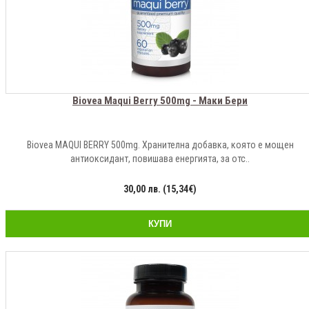
Biovea Maqui Berry 500mg - Маки Бери
Biovea MAQUI BERRY 500mg. Хранителна добавка, която е мощен
антиоксидант, повишава енергията, за отс..
30,00 лв. (15,34€)
КУПИ