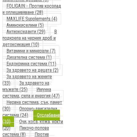
FOLIGAIN - Против косопад
и оплешивяване (28)
MAXLIFE Supplements (4)
Аминокиселини (5)
Антиоксиданти (29)
В
подкрепа на черния дроб и
детоксикация (10)
Витамини и минерали (7)
Дихателна система (1)
Ендокринна система (11)
За здравето на децата (2)
За здравето на жените
(33)
За здравето на
мъжете (25)
Имунна
система, сила и енергия (47)
Нервна система, сън, памет
(30)
Опорно-двигателна
система (24)
Отслабване
(10)
Очи, коса, кожа, нокти
(20)
Пикочо-полова
система (8)
Против