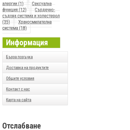
алергии (1)
Сексуална
функция (12)
Сърдечно-
съдова система и холестерол
(35)
Храносмилателна
система (18)
Информация
Бърза поръчка
Доставка на продуктите
Общите условия
Контакт с нас
Карта на сайта
Отслабване