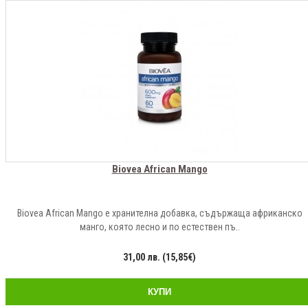
Biovea African Mango
Biovea African Mango e хранителна добавка, съдържаща африканско
манго, която лесно и по естествен пъ..
31,00 лв. (15,85€)
КУПИ