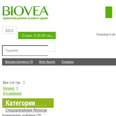
ВХОД
Кошницата ви 
Стоки: 0 (0,00 лв.)
Желани продукти (0)
Моят Акаунт
Плащане
Вие сте тук
Начало
Отслабване
Категории
Специализирани Японски
хранителни добавки (3)