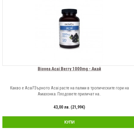
Biovea Acai Berry 1000mg - Акай
Какво е Acai?Зърното Acai расте на палми в тропическите гори на
Амазонка. Плодовете приличат на..
43,00 лв. (21,99€)
КУПИ