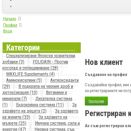
Начало
Профил
Вход
Категории
Специализирани Японски хранителни
Нов клиент
добавки (3)
FOLIGAIN - Против
косопад и оплешивяване (28)
MAXLIFE Supplements (4)
Създаване на профил
Аминокиселини (5)
Антиоксиданти
Създавайки профил, вие 
(29)
В подкрепа на черния дроб и
за регистрираните ни пот
детоксикация (10)
Витамини и
минерали (7)
Дихателна система
Продължи
(1)
Ендокринна система (11)
За
здравето на децата (2)
За здравето
Регистриран 
на жените (33)
За здравето на
мъжете (25)
Имунна система, сила и
Аз съм регистриран кл
енергия (47)
Нервна система, сън,