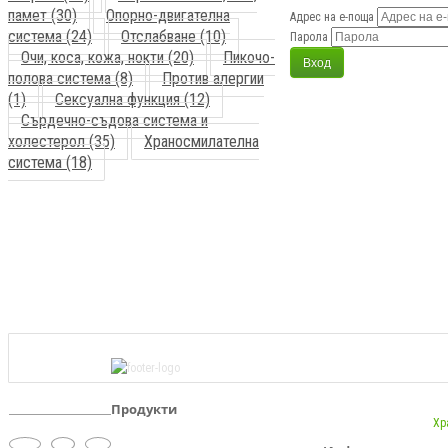
памет (30)
Опорно-двигателна
Адрес на е-поща
система (24)
Отслабване (10)
Парола
Очи, коса, кожа, нокти (20)
Пикочо-
полова система (8)
Против алергии
(1)
Сексуална функция (12)
Сърдечно-съдова система и
холестерол (35)
Храносмилателна
система (18)
Продукти
Хр