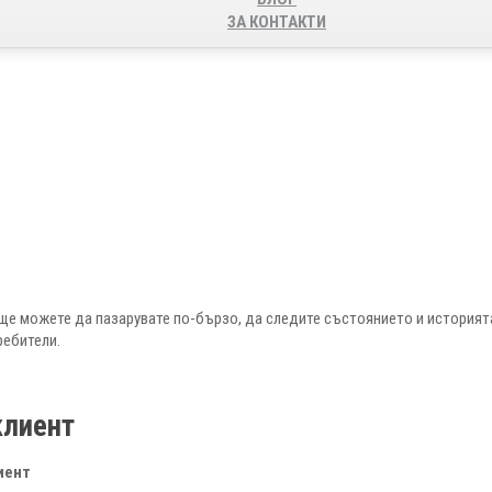
ЗА КОНТАКТИ
ще можете да пазарувате по-бързо, да следите състоянието и историята
ребители.
клиент
иент