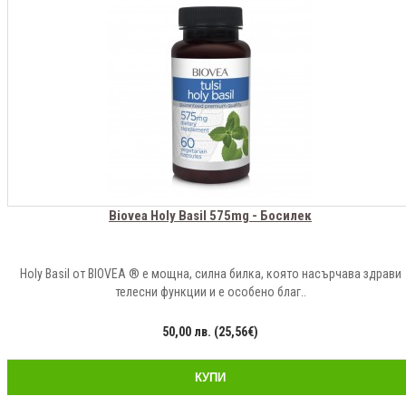
Biovea Holy Basil 575mg - Босилек
Holy Basil от BIOVEA ® е мощна, силна билка, която насърчава здрави
телесни функции и е особено благ..
50,00 лв. (25,56€)
КУПИ