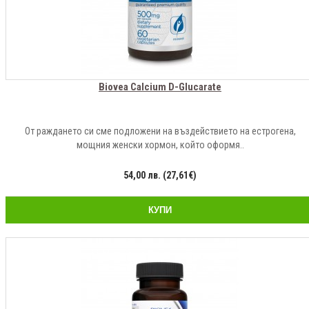
Biovea Calcium D-Glucarate
От раждането си сме подложени на въздействието на естрогена,
мощния женски хормон, който оформя..
54,00 лв. (27,61€)
КУПИ