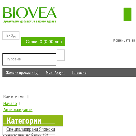
ВХОД
Кошницата ви 
Стоки: 0 (0,00 лв.)
Желани продукти (0)
Моят Акаунт
Плащане
Вие сте тук
Начало
Антиоксиданти
Категории
Специализирани Японски
хранителни добавки (3)