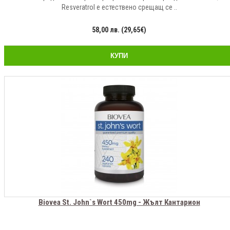
Resveratrol е естествено срещащ се ..
58,00 лв. (29,65€)
КУПИ
Biovea St. John`s Wort 450mg - Жълт Кантарион