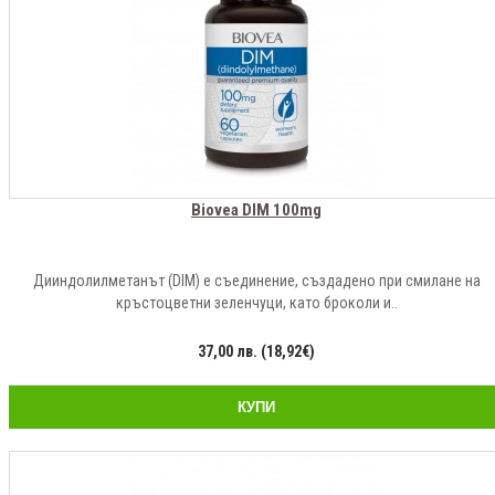
Biovea DIM 100mg
Дииндолилметанът (DIM) е съединение, създадено при смилане на
кръстоцветни зеленчуци, като броколи и..
37,00 лв. (18,92€)
КУПИ