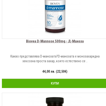
Biovea D-Mannose 500mg - Д-Маноза
Какво представлява D-манозата?D-манозата е монозахаридна
хексозна проста захар, която естествено се ..
44,00 лв. (22,50€)
КУПИ