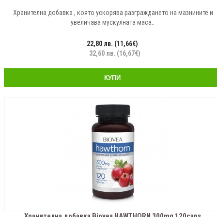
Хранителна добавка , която ускорява разграждането на мазнините и
увеличава мускулната маса..
22,80 лв. (11,66€)
32,60 лв. (16,67€)
КУПИ
Хранителна добавка Biovea HAWTHORN 300mg 120caps