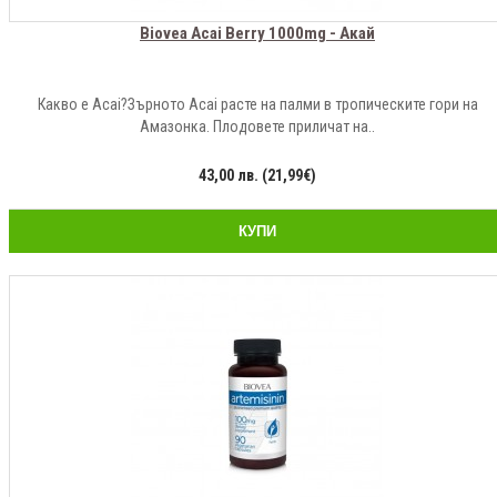
Biovea Acai Berry 1000mg - Акай
Какво е Acai?Зърното Acai расте на палми в тропическите гори на
Амазонка. Плодовете приличат на..
43,00 лв. (21,99€)
КУПИ