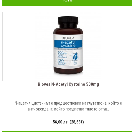
КУПИ
Biovea N-Acetyl Cysteine 500mg
N-ацетил цистеинът е предшественик на глутатиона, който е
антиоксидант, който предпазва тялото от ув..
56,00 лв. (28,63€)