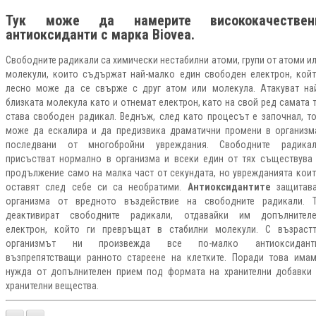
Тук може да намерите висококачествен
а
нтиоксиданти
с марка Biovea.
Свободните радикали са химически нестабилни атоми, групи от атоми и
молекули, които съдържат най-малко един свободен електрон, кой
лесно може да се свърже с друг атом или молекула. Атакуват на
близката молекула като и отнемат електрон, като на свой ред самата 
става свободен радикал. Веднъж, след като процесът е започнал, т
може да ескалира и да предизвика драматични промени в организм
последвани от многобройни увреждания. Свободните радика
присъстват нормално в организма и всеки един от тях съществува
продължение само на малка част от секундата, но уврежданията кои
оставят след себе си са необратими.
Антиоксидантите
защитава
организма от вредното въздействие на свободните радикали. 
деактивират свободните радикали, отдавайки им допълнител
електрон, който ги превръщат в стабилни молекули. С възраст
организмът ни произвежда все по-малко антиоксиданти
възпрепятстващи ранното стареене на клетките. Поради това има
нужда от допълнителен прием под формата на хранителни добавки
хранителни вещества.