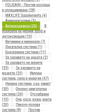
FOLIGAIN - Против косопад
и оплешивяване (28)
MAXLIFE Supplements (4)
Аминокиселини (5)
Антиоксиданти (29)
В
подкрепа на черния дроб и
детоксикация (10)
Витамини и минерали (7)
Дихателна система (1)
Ендокринна система (11)
За здравето на децата (2)
За здравето на жените
(33)
За здравето на
мъжете (25)
Имунна
система, сила и енергия (47)
Нервна система, сън, памет
(30)
Опорно-двигателна
система (24)
Отслабване
(10)
Очи, коса, кожа, нокти
(20)
Пикочо-полова
система (8)
Против