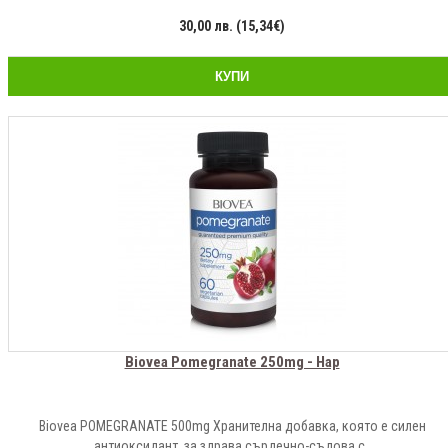
30,00 лв. (15,34€)
КУПИ
Biovea Pomegranate 250mg - Нар
Biovea POMEGRANATE 500mg Хранителна добавка, която е силен
антиоксидант, за здрава сърдечно-съдова с..