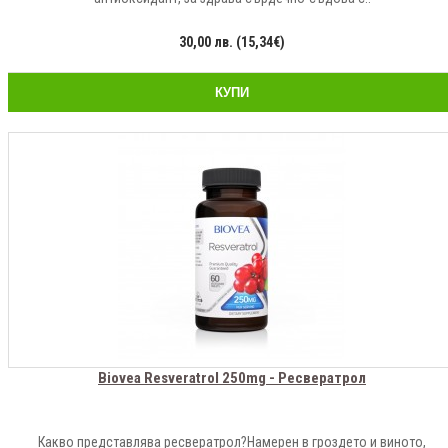
30,00 лв. (15,34€)
КУПИ
Biovea Resveratrol 250mg - Ресвератрол
Какво представлява ресвератрол?Намерен в гроздето и виното,