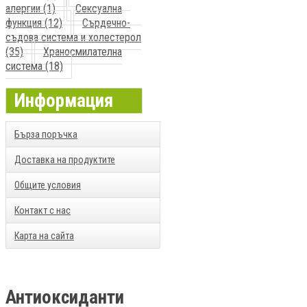
алергии (1)
Сексуална
функция (12)
Сърдечно-
съдова система и холестерол
(35)
Храносмилателна
система (18)
Информация
Бърза поръчка
Доставка на продуктите
Общите условия
Контакт с нас
Карта на сайта
Антиоксиданти