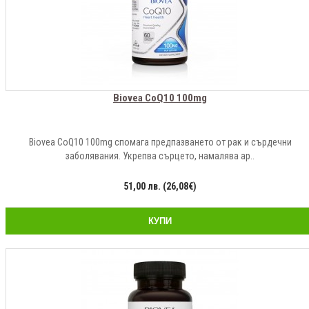
Biovea CoQ10 100mg
Biovea CoQ10 100mg спомага предпазването от рак и сърдечни
заболявания. Укрепва сърцето, намалява ар..
51,00 лв. (26,08€)
КУПИ