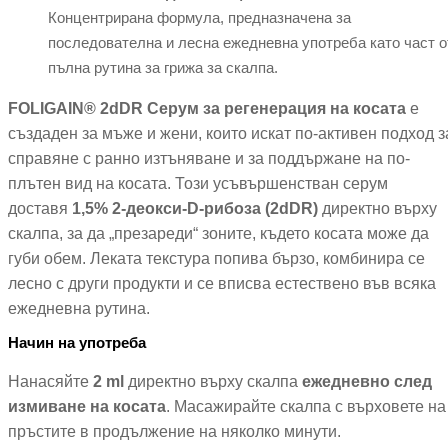
Концентрирана формула, предназначена за
последователна и лесна ежедневна употреба като част о
пълна рутина за грижа за скалпа.
FOLIGAIN® 2dDR Серум за регенерация на косата
е
създаден за мъже и жени, които искат по-активен подход з
справяне с ранно изтъняване и за поддържане на по-
плътен вид на косата. Този усъвършенстван серум
доставя
1,5% 2-деокси-D-рибоза (2dDR)
директно върху
скалпа, за да „презареди“ зоните, където косата може да
губи обем. Леката текстура попива бързо, комбинира се
лесно с други продукти и се вписва естествено във всяка
ежедневна рутина.
Начин на употреба
Нанасяйте
2 ml
директно върху скалпа
ежедневно след
измиване на косата
. Масажирайте скалпа с върховете на
пръстите в продължение на няколко минути.