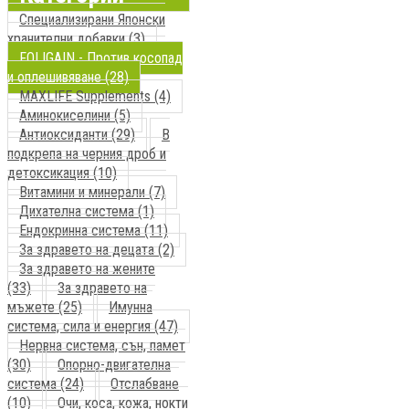
Специализирани Японски
хранителни добавки (3)
FOLIGAIN - Против косопад
и оплешивяване (28)
MAXLIFE Supplements (4)
Аминокиселини (5)
Антиоксиданти (29)
В
подкрепа на черния дроб и
детоксикация (10)
Витамини и минерали (7)
Дихателна система (1)
Ендокринна система (11)
За здравето на децата (2)
За здравето на жените
(33)
За здравето на
мъжете (25)
Имунна
система, сила и енергия (47)
Нервна система, сън, памет
(30)
Опорно-двигателна
система (24)
Отслабване
(10)
Очи, коса, кожа, нокти