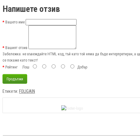
Напишете отзив
Вашето име
Вашият отзив
Забележка:
не въвеждайте HTML код, тъй като той няма да бъде интерпретиран, а щ
се покаже като текст!
Рейтинг
Лош
Добър
Продължи
Етикети:
FOLIGAIN