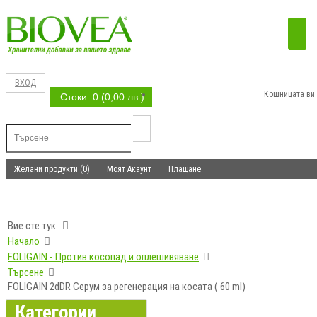
ВХОД
Кошницата ви 
Стоки: 0 (0,00 лв.)
Желани продукти (0)
Моят Акаунт
Плащане
Вие сте тук
Начало
FOLIGAIN - Против косопад и оплешивяване
Търсене
FOLIGAIN 2dDR Серум за регенерация на косата ( 60 ml)
Категории