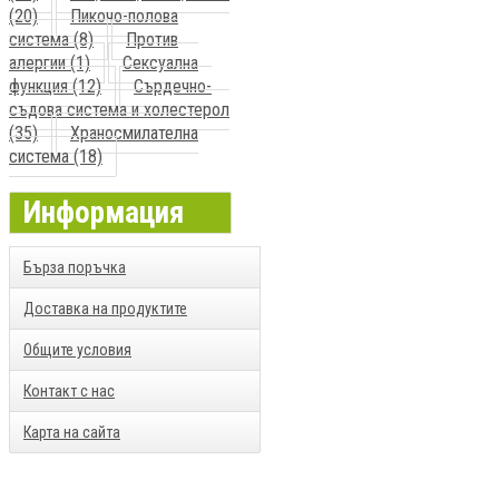
(20)
Пикочо-полова
система (8)
Против
алергии (1)
Сексуална
функция (12)
Сърдечно-
съдова система и холестерол
(35)
Храносмилателна
система (18)
Информация
Бърза поръчка
Доставка на продуктите
Общите условия
Контакт с нас
Карта на сайта