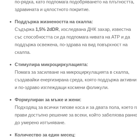
по-рядка, като подпомага подобряването на плътността,
здравината и цялостното покритие.
Поддържа жизнеността на скалпа:
Съдържа
1,5% 2dDR
, изследвана ДНК захар, известна
със способността си да подпомага нивата на ATP и да
поддържа освежена, по-здрава на вид повърхност на
скалпа.
Стимулира микроциркулацията:
Помага за засилване на микроциркулацията в скалпа,
създавайки енергизирана среда, която поддържа активни
и по-здраво изглеждащи космени фоликули.
Формулиран за мъже и жени:
Подходящ за всички типове коса и за двата пола, което г
прави достъпно решение за всеки, който забелязва ранн
до умерено изтъняване.
Количество за един месец: