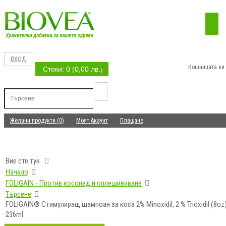
ВХОД
Кошницата ви 
Стоки: 0 (0,00 лв.)
Желани продукти (0)
Моят Акаунт
Плащане
Вие сте тук
Начало
FOLIGAIN - Против косопад и оплешивяване
Търсене
FOLIGAIN® Стимулиращ шампоан за коса 2% Minoxidil, 2 % Trioxidil (8oz
236ml