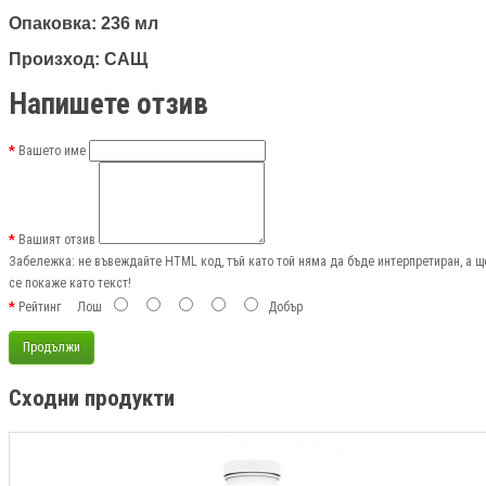
Опаковка
: 236 мл
Произход
: САЩ
Напишете отзив
Вашето име
Вашият отзив
Забележка:
не въвеждайте HTML код, тъй като той няма да бъде интерпретиран, а щ
се покаже като текст!
Рейтинг
Лош
Добър
Продължи
Сходни продукти