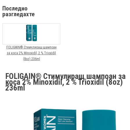
Последно
разгледахте
FOLIGAIN® Стимулиращ шампоан
за коса 2% Minoxidil, 2 % Trioxidil
(8oz) 236ml
FOLIGAIN® Стимулиращ шампоан за
коса 2% Minoxidil, 2 % Trioxidil (8oz)
236ml