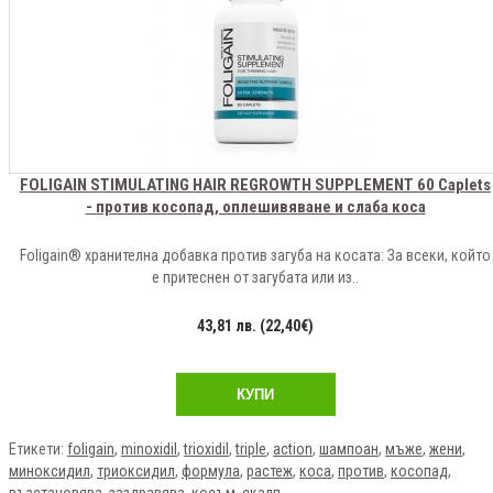
FOLIGAIN STIMULATING HAIR REGROWTH SUPPLEMENT 60 Caplets
- против косопад, оплешивяване и слаба коса
Foligain® хранителна добавка против загуба на косата: За всеки, който
е притеснен от загубата или из..
43,81 лв. (22,40€)
КУПИ
Етикети:
foligain
,
minoxidil
,
trioxidil
,
triple
,
action
,
шампоан
,
мъже
,
жени
,
миноксидил
,
триоксидил
,
формула
,
растеж
,
коса
,
против
,
косопад
,
възстановява
,
заздравява
,
косъм
,
скалп
,