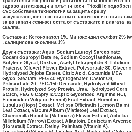
хранителни вещества и растителни компоненти за по-
здраво изглеждащи и плътни коси. Trioxilil е подобрен
със собствена технология за защита срещу
изсушаване, която се състои в растителните съставки
за да запази ефикасността от съставките и влагата на
скалпа.
Съставки
: Кетоконазол 1%, Миноксидил сулфат 2% (w
, салицилова киселина
1%
Други съставки
: Aqua, Sodium Lauroyl Sarcosinate,
Cocamidopropyl Betaine, Sodium Cocoyl Isethionate,
Butylene Glycol, Dextran, Acetyl Tetrapeptide-3, Trifolium
Pratense (Clover) Flower Extract, Polysorbate 80, Glycerin
Hydrolyzed Jojoba Esters, Citric Acid, Cocamide MEA,
Glycol Stearate, PEG-40 Hydrogenated Castor Oil,
Polysorbate 20, PEG-150 Distearate, Hydrolyzed Wheat
Protein, Hydrolyzed Soy Protein, Urea, Hydrolyzed Corn
Starch, PEG-6 Caprylic/Capric Glycerides, Arginine HCl,
Foeniculum Vulgare (Fennel) Fruit Extract, Humulus
Lupulus (Hops) Extract, Melissa Officinalis (Lemon Balm)
Leaf Extract, Viscum Album (Mistletoe) Leaf Extract,
Chamomilla Recutita (Matricaria) Flower Extract, Achillea
Millefolium (Yarrow) Extract, Allantoin, Equisetum Arvense
(Horsetail) Extract, Retinyl Palmitate (Vitamin A),
Tocopherol (Vitamin E), Linoleic Acid, Biotin, Beta Vulgari