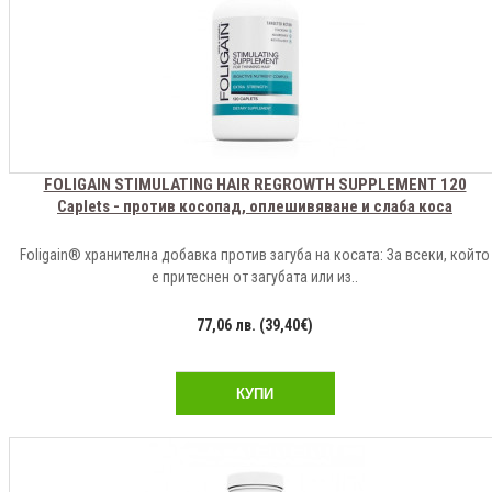
FOLIGAIN STIMULATING HAIR REGROWTH SUPPLEMENT 120
Caplets - против косопад, оплешивяване и слаба коса
Foligain® хранителна добавка против загуба на косата: За всеки, който
е притеснен от загубата или из..
77,06 лв. (39,40€)
КУПИ