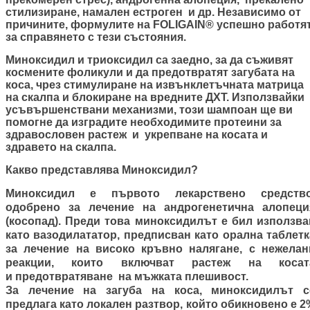
стилизиране, намален естроген и др. Независимо от
причините, формулите на FOLIGAIN® успешно работя
за справянето с тези състояния.
Миноксидил и триоксидил са заедно, за да съживят
космените фоликули и да предотвратят загубата на
коса, чрез стимулиране на извънклетъчната матрица
на скалпа и блокиране на вредните ДХТ. Използвайки
усъвършенствани механизми, този шампоан ще ви
помогне да изградите необходимите протеини за
здравословен растеж и укрепване на косата и
здравето на скалпа.
Какво представлява Миноксидил?
Миноксидил е първото лекарствено средство
одобрено за лечение на андрогенетична алопеци
(косопад). Преди това миноксидилът е бил използва
като вазодилататор, предписван като орална таблетк
за лечение на високо кръвно налягане, с нежелан
реакции, които включват растеж на косат
и предотвратяване на мъжката плешивост.
За лечение на загуба на коса, миноксидилът с
предлага като локален разтвор, който обикновено е 2