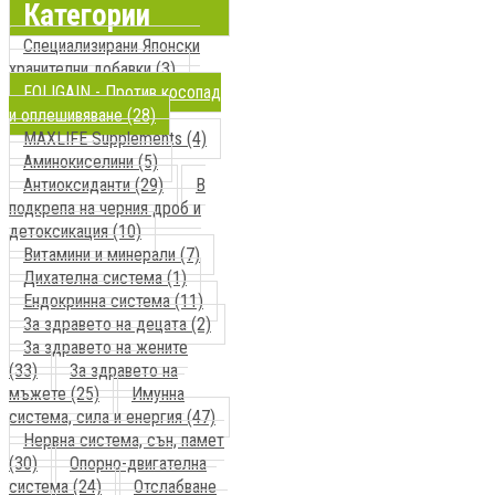
Категории
Специализирани Японски
хранителни добавки (3)
FOLIGAIN - Против косопад
и оплешивяване (28)
MAXLIFE Supplements (4)
Аминокиселини (5)
Антиоксиданти (29)
В
подкрепа на черния дроб и
детоксикация (10)
Витамини и минерали (7)
Дихателна система (1)
Ендокринна система (11)
За здравето на децата (2)
За здравето на жените
(33)
За здравето на
мъжете (25)
Имунна
система, сила и енергия (47)
Нервна система, сън, памет
(30)
Опорно-двигателна
система (24)
Отслабване