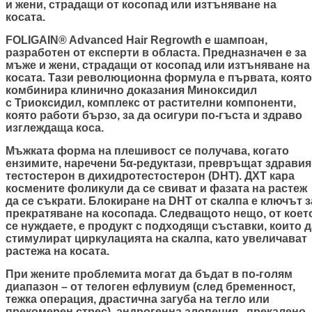
и жени, страдащи от косопад или изтъняване на
косата.
FOLIGAIN® Advanced Hair Regrowth е шампоан,
разработен от експерти в областа. Предназначен е за
мъже и жени, страдащи от косопад или изтъняване на
косата. Тази революционна формула е първата, която
комбинира клинично доказания Миноксидил
с Триоксидил, комплекс от растителни компоненти,
която работи бързо, за да осигури по-гъста и здраво
изглеждаща коса.
Мъжката форма на плешивост се получава, когато
ензимите, наречени 5α-редуктази, превръщат здравия
тестостерон в дихидротестостерон (DHT). ДХТ кара
космените фоликули да се свиват и фазата на растеж
да се съкрати. Блокиране на DHT от скалпа е ключът з
прекратяване на косопада. Следващото нещо, от коет
се нуждаете, е продукт с подходящи съставки, които д
стимулират циркулацията на скалпа, като увеличават
растежа на косата.
При жените проблемита могат да бъдат в по-голям
диапазон – от телоген ефлувиум (след бременност,
тежка операция, драстична загуба на тегло или
прекомерен стрес), андрогенна алопеция, прекалено