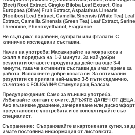
(Beet) Root Extract, Gingko Biloba Leaf Extract, Olea
Europaea (Olive) Fruit Extract, Aspalathus Linearis
(Rooibos) Leaf Extract, Camellia Sinensis (White Tea) Leaf
Extract, Camellia Sinensis (Green Tea) Leaf Extract, Serine
Threonine, Phenoxyethanol, Fragrance.
Не съдържа
: парабени, сулфати или фталати. С
клинично изследвани съставки.
Начин на употреба:
Масажирайте на мокра коса и
скалп в порядъка на 1-2 минути. За най-добри
резултати оставете продукта да действа още 3-4
минути, така че активните съставки да имат време за
работа. Изплакнете добре косата си. За оптимални
резултати се прилага най-малко 3-5 пъти седмично,
съчетано с FOLIGAIN® Стимулиращ Балсам.
Предупреждения
: Само за външна употреба.
Избягвайте контакт с очите. ДРЪЖТЕ ДАЛЕЧ ОТ ДЕЦА.
Ако възникне дразнене, зачервяване или дискомфорт
преустановете употребата и се консултирайте със
специалист.
Съхранение
: Съхранявайте в картонената кутия, за д
имате
постоянна информация от листовката.