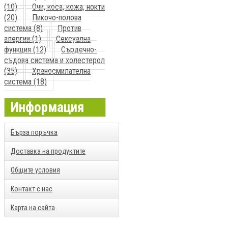
(10)
Очи, коса, кожа, нокти
(20)
Пикочо-полова
система (8)
Против
алергии (1)
Сексуална
функция (12)
Сърдечно-
съдова система и холестерол
(35)
Храносмилателна
система (18)
Информация
Бърза поръчка
Доставка на продуктите
Общите условия
Контакт с нас
Карта на сайта