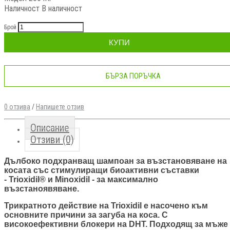
Наличност
В наличност
Брой
КУПИ
БЪРЗА ПОРЪЧКА
0 отзива
/
Напишете отзив
Описание
Отзиви (0)
Дълбоко подхранващ шампоан за възстановяване на
косата със стимулиращи биоактивни съставки
- Trioxidil® и Minoxidil - за максимално
възстаноявяване.
Трикратното действие на Trioxidil е насочено към
основните причини за загуба на коса. С
високоефективни блокери на DHT. Подходящ за мъже