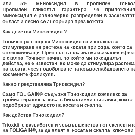
или 5% миноксидил в пропилен гликол
Пропилен гликолът гарантира, че приложения
миноксидил е равномерно разпределен в засегнатат
област и лесно се абсорбира през кожата.
Как действа Миноксидил ?
Топичен разтвор на Миноксидил се използва за
стимулиране на растежа на косата при хора, които са
оплешивяващи. Препаратът оказва максимален ефек
в скалпа. Точният начин, по който миноксидилът
действа, не е известен, но може да стимулира растежа
на косата, чрез подобряване на кръвоснабдяването н
космените фоликули.
Какво представлява Триоксидил?
Само FOLIGAIN® съдържа Триоксидил комплекс за
тройна терапия за коса с биоактивни съставки, които
подобряват здравето на косата и скалпа.
Как действа Триоксидил?
Trioxidil е разработен и усъвършенстван от експертит
на FOLIGAIN®, за да влеят в косата и скалпа ключови