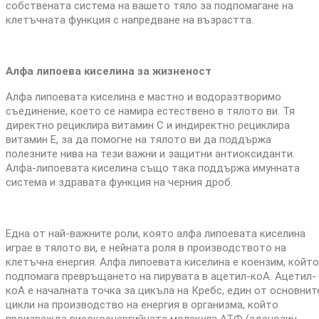
собствената система на вашето тяло за подпомагане на
клетъчната функция с напредване на възрастта.
Алфа липоева киселина за жизненост
Алфа липоевата киселина е мастно и водоразтворимо
съединение, което се намира естествено в тялото ви. Тя
директно рециклира витамин С и индиректно рециклира
витамин Е, за да помогне на тялото ви да поддържа
полезните нива на тези важни и защитни антиоксиданти.
Алфа-липоевата киселина също така поддържа имунната
система и здравата функция на черния дроб.
Една от най-важните роли, която алфа липоевата киселина
играе в тялото ви, е нейната роля в производството на
клетъчна енергия. Алфа липоевата киселина е коензим, който
подпомага превръщането на пирувата в ацетил-коА. Ацетил-
коА е началната точка за цикъла на Кребс, един от основнит
цикли на производство на енергия в организма, който
произвежда високоенергийната молекула АТФ (аденозин