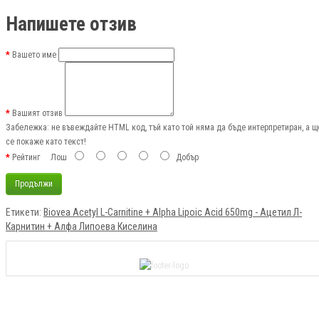
Напишете отзив
Вашето име
Вашият отзив
Забележка:
не въвеждайте HTML код, тъй като той няма да бъде интерпретиран, а щ
се покаже като текст!
Рейтинг
Лош
Добър
Продължи
Етикети:
Biovea Acetyl L-Carnitine + Alpha Lipoic Acid 650mg - Ацетил Л-
Карнитин + Алфа Липоева Киселина