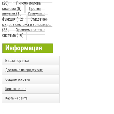
(20)
Пикочо-полова
система (8)
Против
алергии (1)
Сексуална
функция (12)
Сърдечно-
съдова система и холестерол
(35)
Храносмилателна
система (18)
Информация
Бърза поръчка
Доставка на продуктите
Общите условия
Контакт с нас
Карта на сайта