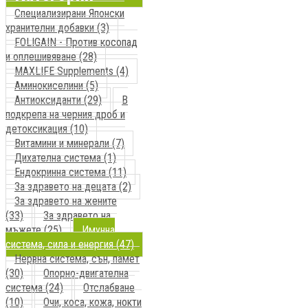
Специализирани Японски
хранителни добавки (3)
FOLIGAIN - Против косопад
и оплешивяване (28)
MAXLIFE Supplements (4)
Аминокиселини (5)
Антиоксиданти (29)
В
подкрепа на черния дроб и
детоксикация (10)
Витамини и минерали (7)
Дихателна система (1)
Ендокринна система (11)
За здравето на децата (2)
За здравето на жените
(33)
За здравето на
мъжете (25)
Имунна
система, сила и енергия (47)
Нервна система, сън, памет
(30)
Опорно-двигателна
система (24)
Отслабване
(10)
Очи, коса, кожа, нокти