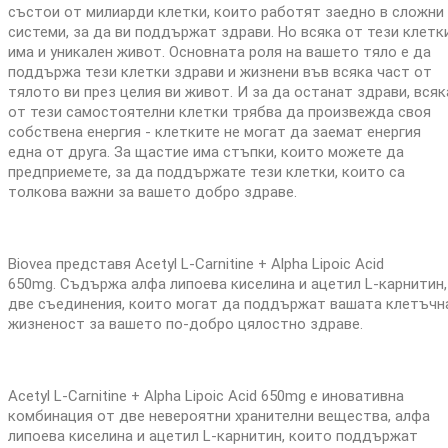
състои от милиарди клетки, които работят заедно в сложни
системи, за да ви поддържат здрави. Но всяка от тези клетк
има и уникален живот. Основната роля на вашето тяло е да
поддържа тези клетки здрави и жизнени във всяка част от
тялото ви през целия ви живот. И за да останат здрави, всяк
от тези самостоятелни клетки трябва да произвежда своя
собствена енергия - клетките не могат да заемат енергия
една от друга. За щастие има стъпки, които можете да
предприемете, за да поддържате тези клетки, които са
толкова важни за вашето добро здраве.
Biovea представя Acetyl L-Carnitine + Alpha Lipoic Acid
650mg. Съдържа алфа липоева киселина и ацетил L-карнитин,
две съединения, които могат да поддържат вашата клетъчн
жизненост за вашето по-добро цялостно здраве.
Acetyl L-Carnitine + Alpha Lipoic Acid 650mg е иновативна
комбинация от две невероятни хранителни вещества, алфа
липоева киселина и ацетил L-карнитин, които поддържат