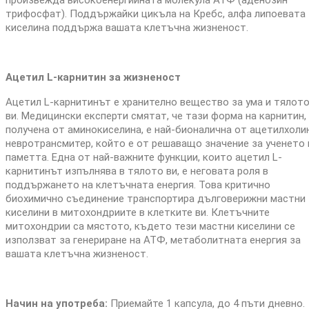
трифосфат). Поддържайки цикъла на Кребс, алфа липоевата
киселина поддържа вашата клетъчна жизненост.
Ацетил L-карнитин за жизненост
Ацетил L-карнитинът е хранително вещество за ума и тялот
ви. Медицински експерти смятат, че тази форма на карнитин,
получена от аминокиселина, е най-бионалична от ацетилхолин
невротрансмитер, който е от решаващо значение за ученето 
паметта. Една от най-важните функции, които ацетил L-
карнитинът изпълнява в тялото ви, е неговата роля в
поддържането на клетъчната енергия. Това критично
биохимично съединение транспортира дълговерижни мастни
киселини в митохондриите в клетките ви. Клетъчните
митохондрии са мястото, където тези мастни киселини се
използват за генериране на АТФ, метаболитната енергия за
вашата клетъчна жизненост.
Начин на употреба:
Приемайте 1 капсула, до 4 пъти дневно.