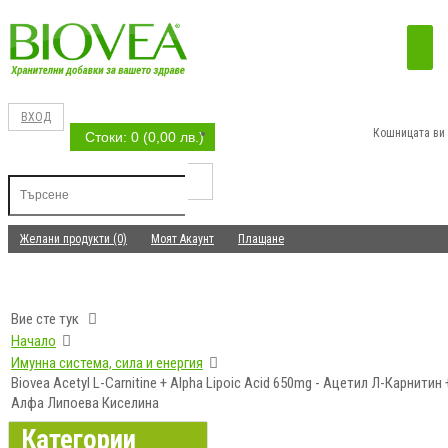
ВХОД
Кошницата ви 
Стоки: 0 (0,00 лв.)
Желани продукти (0)
Моят Акаунт
Плащане
Вие сте тук
Начало
Имунна система, сила и енергия
Biovea Acetyl L-Carnitine + Alpha Lipoic Acid 650mg - Ацетил Л-Карнитин 
Алфа Липоева Киселина
Категории