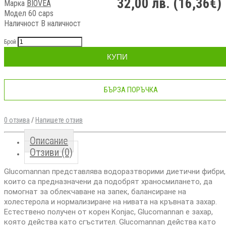
32,00 лв. (16,36€)
Марка
BIOVEA
Модел 60 caps
Наличност
В наличност
Брой
КУПИ
БЪРЗА ПОРЪЧКА
0 отзива
/
Напишете отзив
Описание
Отзиви (0)
Glucomannan представлява водоразтворими диетични фибри,
които са предназначени да подобрят храносмилането, да
помогнат за облекчаване на запек, балансиране на
холестерола и нормализиране на нивата на кръвната захар.
Естествено получен от корен Konjac, Glucomannan е захар,
която действа като сгъстител. Glucomannan действа като