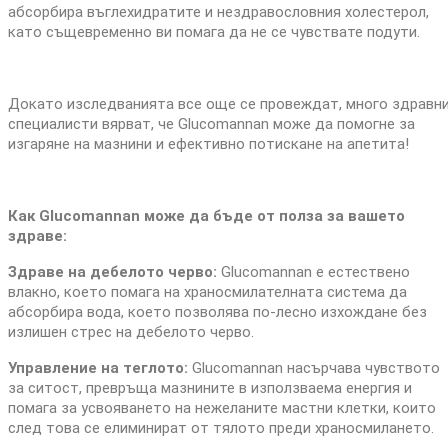
абсорбира въглехидратите и нездравословния холестерол,
като същевременно ви помага да не се чувствате подути.
Докато изследванията все още се провеждат, много здравн
специалисти вярват, че Glucomannan може да помогне за
изгаряне на мазнини и ефективно потискане на апетита!
Как Glucomannan може да бъде от полза за вашето
здраве:
Здраве на дебелото черво:
Glucomannan е естествено
влакно, което помага на храносмилателната система да
абсорбира вода, което позволява по-лесно изхождане без
излишен стрес на дебелото черво.
Управление на теглото:
Glucomannan насърчава чувството
за ситост, превръща мазнините в използваема енергия и
помага за усвояването на нежеланите мастни клетки, които
след това се елиминират от тялото преди храносмилането.