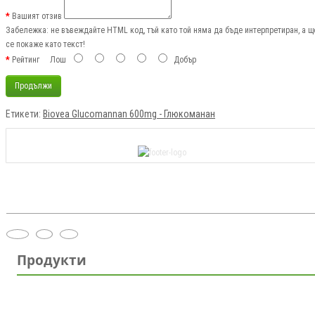
Вашият отзив
Забележка:
не въвеждайте HTML код, тъй като той няма да бъде интерпретиран, а щ
се покаже като текст!
Рейтинг
Лош
Добър
Продължи
Етикети:
Biovea Glucomannan 600mg - Глюкоманан
Продукти