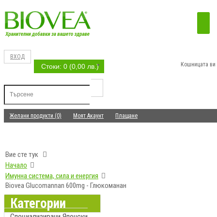
ВХОД
Кошницата ви 
Стоки: 0 (0,00 лв.)
Желани продукти (0)
Моят Акаунт
Плащане
Вие сте тук
Начало
Имунна система, сила и енергия
Biovea Glucomannan 600mg - Глюкоманан
Категории
Специализирани Японски