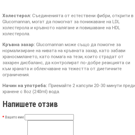
Холестерол:
Съединенията от естествени фибри, открити в
Glucomannan, могат да помогнат за понижаване на LDL
холестерола и кръвното налягане и повишаване на HDL
холестерола.
Кръвна захар:
Glucomannan може също да помогне за
нормализиране на нивата на кръвната захар, като забави
храносмилането, като помага на тези, които страдат от
захарен дисбаланс, да контролират по-добре реакцията си
към храната и облекчаване на тежестта от диетичните
ограничения.
Начин на употреба:
Приемайте 2 капсули 20-30 минути пред
хранене с 8oz (240ml) вода.
Напишете отзив
Вашето име