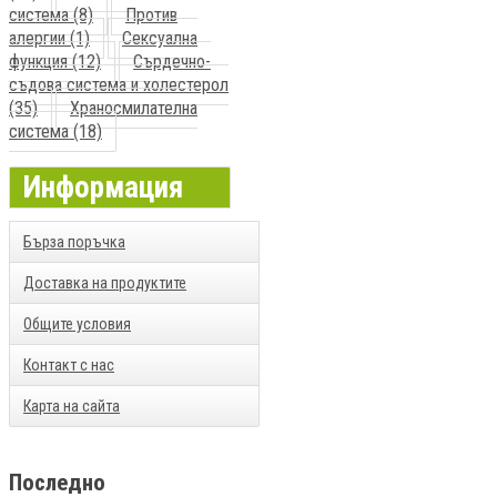
система (8)
Против
алергии (1)
Сексуална
функция (12)
Сърдечно-
съдова система и холестерол
(35)
Храносмилателна
система (18)
Информация
Бърза поръчка
Доставка на продуктите
Общите условия
Контакт с нас
Карта на сайта
Последно