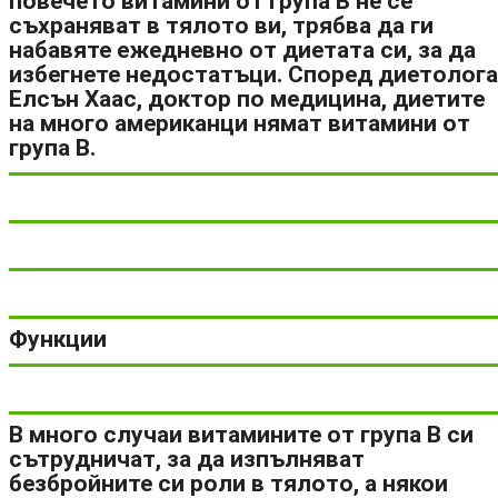
повечето витамини от група В не се
съхраняват в тялото ви, трябва да ги
набавяте ежедневно от диетата си, за да
избегнете недостатъци. Според диетолога
Елсън Хаас, доктор по медицина, диетите
на много американци нямат витамини от
група В.
Функции
В много случаи витамините от група В си
сътрудничат, за да изпълняват
безбройните си роли в тялото, а някои