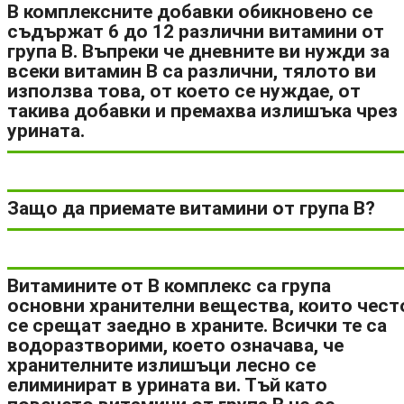
В комплексните добавки обикновено се
съдържат 6 до 12 различни витамини от
група В. Въпреки че дневните ви нужди за
всеки витамин В са различни, тялото ви
използва това, от което се нуждае, от
такива добавки и премахва излишъка чрез
урината.
Защо да приемате витамини от група В?
Витамините от В комплекс са група
основни хранителни вещества, които чест
се срещат заедно в храните. Всички те са
водоразтворими, което означава, че
хранителните излишъци лесно се
елиминират в урината ви. Тъй като