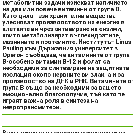
метаболитни задачи изискват наличието
на два или повече витамини от група В.
Като цяло тези хранителни вещества
улесняват производството на енергия в
клетките ви чрез активиране на ензими,
които метаболизират въглехидратите,
мазнините и протеините. Институтът Linus
Pauling към Държавния университет в
Орегон съобщава, че витамините от група
В-особено витамин В-12 и фолат са
необходими за синтезиране на защитната
изолация около нервните ви влакна и за
производство на ДНК и РНК. Витамините о
група В също са необходими за вашето
емоционално благополучие, тъй като те
играят важна роля в синтеза на
невротрансмитери.
В-витамините са основни компоненти на