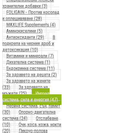
хранителни добавки (3)
FOLIGAIN - Против косопад
и оплешивяване (28)
MAXLIFE Supplements (4)
Аминокиселини (5)
Антиоксиданти (29)
В
подкрепа на черния дроб и
детоксикация (10)
Витамини и минерали (7)
Дихателна система (1)
Ендокринна система (11)
За здравето на децата (2)
За здравето на жените
(33)
За здравето на
мъжете (25)
Имунна
система, сила и енергия (47)
Нервна система, сън, памет
(30)
Опорно-двигателна
система (24)
Отслабване
(10)
Очи, коса, кожа, нокти
(20)
Пикочо-полова