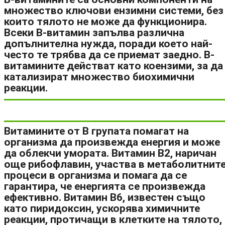
множество ключови ензимни системи, без
които тялото не може да функционира.
Всеки В-витамин запълва различна
допълнителна нужда, поради което най-
често те трябва да се приемат заедно. В-
витамините действат като коензими, за да
катализират множество биохимични
реакции.
Витамините от B групата помагат на
организма да произвежда енергия и може
да облекчи умората. Витамин В2, наричан
още рибофлавин, участва в метаболитнит
процеси в организма и помага да се
гарантира, че енергията се произвежда
ефективно. Витамин В6, известен също
като пиридоксин, ускорява химичните
реакции, протичащи в клетките на тялото,