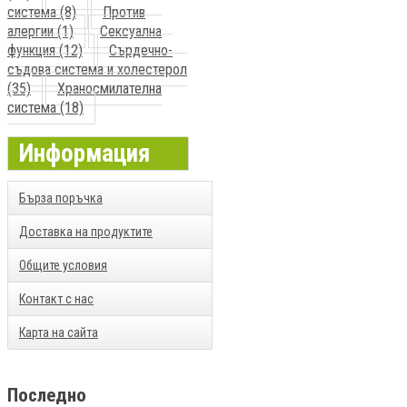
система (8)
Против
алергии (1)
Сексуална
функция (12)
Сърдечно-
съдова система и холестерол
(35)
Храносмилателна
система (18)
Информация
Бърза поръчка
Доставка на продуктите
Общите условия
Контакт с нас
Карта на сайта
Последно