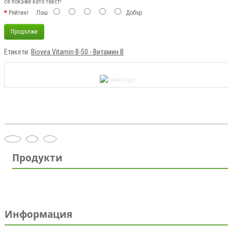
се покаже като текст!
Рейтинг
Лош
Добър
Продължи
Етикети:
Biovea Vitamin B-50 - Витамин B
Продукти
Информация