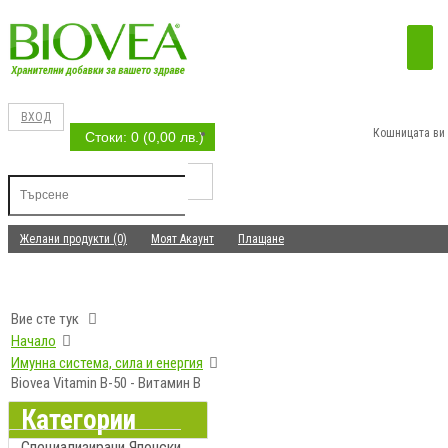
ВХОД
Кошницата ви 
Стоки: 0 (0,00 лв.)
Желани продукти (0)
Моят Акаунт
Плащане
Вие сте тук
Начало
Имунна система, сила и енергия
Biovea Vitamin B-50 - Витамин B
Категории
Специализирани Японски