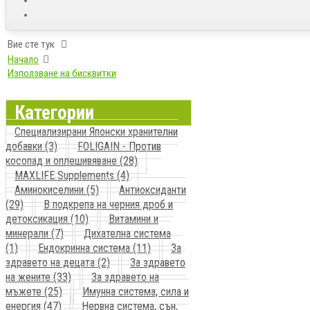
Вие сте тук
Начало
Използване на бисквитки
Категории
Специализирани Японски хранителни
добавки (3)
FOLIGAIN - Против
косопад и оплешивяване (28)
MAXLIFE Supplements (4)
Аминокиселини (5)
Антиоксиданти
(29)
В подкрепа на черния дроб и
детоксикация (10)
Витамини и
минерали (7)
Дихателна система
(1)
Ендокринна система (11)
За
здравето на децата (2)
За здравето
на жените (33)
За здравето на
мъжете (25)
Имунна система, сила и
енергия (47)
Нервна система, сън,