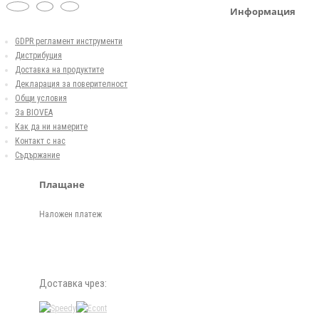
Информация
GDPR регламент инструменти
Дистрибуция
Доставка на продуктите
Декларация за поверителност
Общи условия
За BIOVEA
Как да ни намерите
Контакт с нас
Съдържание
Плащане
Наложен платеж
Доставка чрез: