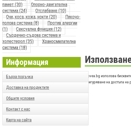
памет (30)
Опорно-двигателна
система (24)
Отслабване (10)
Очи, коса, кожа, нокти (20)
Пикочо-
полова система (8)
Против алергии
(1)
Сексуална функция (12)
Сърдечно-съдова система и
холестерол (35)
Храносмилателна
система (18)
Използване
Информация
Biovea.bg използва бисквитк
Бърза поръчка
осигуряване на достъпа на 
Доставка на продуктите
Общите условия
Контакт с нас
Карта на сайта