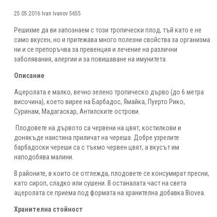
25.05.2016
Ivan Ivanov
5655
Решихме да ви запознаем с този тропически плод, тъй като е не
само вкусен, но и притежава много полезни свойства за организма
ни и се препоръчва за превенция и лечение на различни
заболявания, алергии и за повишаване на имунитета.
Описание
Ацеролата е малко, вечно зелено тропическо дърво (до 6 метра
височина), което вирее на Барбадос, Ямайка, Пуерто Рико,
Суринам, Мадагаскар, Антилските острови.
Плодовете на дървото са червени на цвят, костилкови и
донякъде наистина приличат на череша. Добре узрелите
барбадоски череши са с тъкмо червен цвят, а вкусът им
наподобява малини.
В районите, в които се отглежда, плодовете се консумират пресни,
като сироп, сладко или сушени. В останалата част на света
ацеролата се приема под формата на хранителна добавка Biovea.
Хранителна стойност