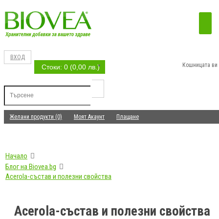
ВХОД
Кошницата ви 
Стоки: 0 (0,00 лв.)
Желани продукти (0)
Моят Акаунт
Плащане
Начало
Блог на Biovea.bg
Acerola-състав и полезни свойства
Acerola-състав и полезни свойства