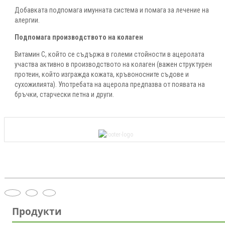
Добавката подпомага имунната система и помага за лечение на
алергии.
Подпомага производството на колаген
Витамин С, който се съдържа в големи стойности в ацеролата
участва активно в производството на колаген (важен структурен
протеин, който изгражда кожата, кръвоносните съдове и
сухожилията). Употребата на ацерола предпазва от появата на
бръчки, старчески петна и други.
Продукти