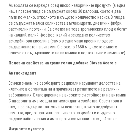
Ацеролата се нарежда сред ниско калоричните продукти (в една
чаша пресен плод се съдържат около 30 калории, което е два
пъти по-малко, отколкото в същото количество касис). В плода
се съдържат малки количества въглехидрати, диетични фибри,
растителни протеини. За сметка на това тропическия плод е богат
на калций, калий, фосфор, калий и рекордно количество
аскорбинова киселина (само в една чаша пресни плодове
съдържанието на витамин С е около 1650 мг., което е много
повече от съдържанието на витамина в портокалите и лимоните).
Полезни свойства на
хранителна добавка Biovea Acerola
Антиоксидант
Всички знаем, че свободните радикали нарушават целостта на
клетките в организма ни и причиняват развитието на различни
заболявания. Благодарение на високите си стойности на витамин
С ацеролата има мощни антиоксиданти свойства. Освен това в
плода се съдържат антоциани-вещества, които подобряват
паметта, предотвратяват развитието на диабет и сърдечно-
съдови заболявания и имат противовъзпалително действие.
Имуностимулатор