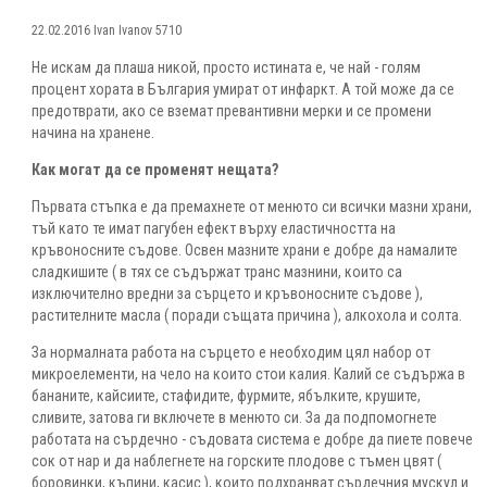
22.02.2016
Ivan Ivanov
5710
Не искам да плаша никой, просто истината е, че най - голям
процент хората в България умират от инфаркт. А той може да се
предотврати, ако се вземат превантивни мерки и се промени
начина на хранене.
Как могат да се променят нещата?
Първата стъпка е да премахнете от менюто си всички мазни храни,
тъй като те имат пагубен ефект върху еластичността на
кръвоносните съдове. Освен мазните храни е добре да намалите
сладкишите ( в тях се съдържат транс мазнини, които са
изключително вредни за сърцето и кръвоносните съдове ),
растителните масла ( поради същата причина ), алкохола и солта.
За нормалната работа на сърцето е необходим цял набор от
микроелементи, на чело на които стои калия. Калий се съдържа в
бананите, кайсиите, стафидите, фурмите, ябълките, крушите,
сливите, затова ги включете в менюто си. За да подпомогнете
работата на сърдечно - съдовата система е добре да пиете повече
сок от нар и да наблегнете на горските плодове с тъмен цвят (
боровинки, къпини, касис ), които подхранват сърдечния мускул и