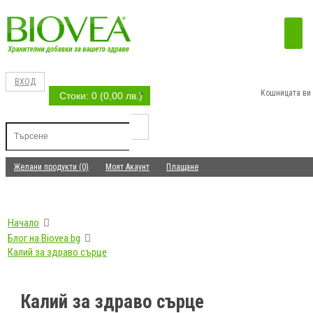
ВХОД
Кошницата ви 
Стоки: 0 (0,00 лв.)
Желани продукти (0)
Моят Акаунт
Плащане
Начало
Блог на Biovea.bg
Калий за здраво сърце
Калий за здраво сърце