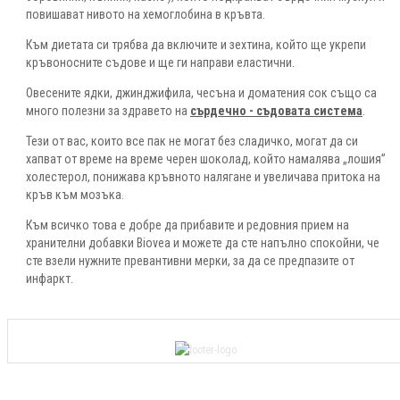
повишават нивото на хемоглобина в кръвта.
Към диетата си трябва да включите и зехтина, който ще укрепи
кръвоносните съдове и ще ги направи еластични.
Овесените ядки, джинджифила, чесъна и доматения сок също са
много полезни за здравето на
сърдечно - съдовата система
.
Тези от вас, които все пак не могат без сладичко, могат да си
хапват от време на време черен шоколад, който намалява „лошия”
холестерол, понижава кръвното налягане и увеличава притока на
кръв към мозъка.
Към всичко това е добре да прибавите и редовния прием на
хранителни добавки Biovea и можете да сте напълно спокойни, че
сте взели нужните превантивни мерки, за да се предпазите от
инфаркт.