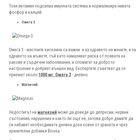
Този витамин подсилва имунната система и нормализира нивата
фосфор и калций.
Омега 3
Омега 3 - мастните киселини са важни и за здравето на жените, и за
здравето на мъжете, тъй като намаляват риска от появата на
ракови и сърдечни заболявания, и спомагат за доброто
настроение и добрият външен вид. Експертите съветват да се
приемат около
1000 мг.
Омега 3
-
дневно.
Магнезий
Недостигът на
магнезий
може да доведе до депресии, нервни
състояния, нарушения и както ли още не, затова добре дамите да
си набавят необходимата дневна доза освен от храната и чрез
хранителни добавки Biovea.