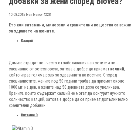
добавки за жени според Biovea?
10.08.2015
Ivan Ivanov
4228
Ето кои витамини, минерали и хранителни вещества са важни
за здравето на жените.
Калций
Дамите страдат по - често от заболявания на костите и по -
специално от остеопороза, затова е добре да приемат
калций
,
който играе голяма роля за здравината на костите. Според
специалистите, жените под 50 години трябва да приемат около
1000 мг. на ден, а жените над 50 дневната доза се увеличава.
Храните, които съдържат калций не могат да осигурят нужното
количество калций, затова е добре да се приемат допълнително
хранителни добавки.
Витамин D