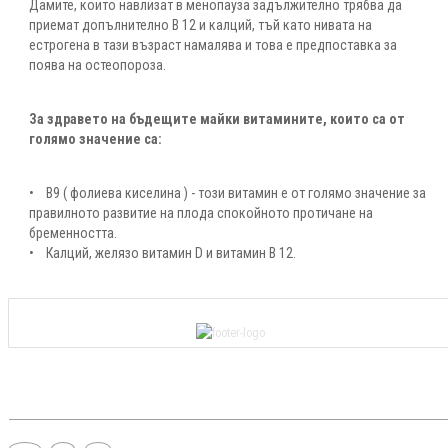
Дамите, които навлизат в менопауза задължително трябва да
приемат допълнително В 12 и калций, тъй като нивата на
естрогена в тази възраст намалява и това е предпоставка за
поява на остеопороза.
За здравето на бъдещите майки витамините, които са от
голямо значение са:
• В9 ( фолиева киселина ) - този витамин е от голямо значение за
правилното развитие на плода спокойното протичане на
бременността.
• Калций, желязо витамин D и витамин В 12.