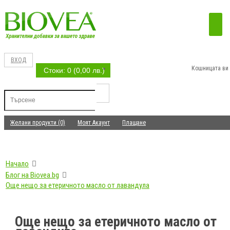
ВХОД
Кошницата ви 
Стоки: 0 (0,00 лв.)
Желани продукти (0)
Моят Акаунт
Плащане
Начало
Блог на Biovea.bg
Още нещо за етеричното масло от лавандула
Още нещо за етеричното масло от