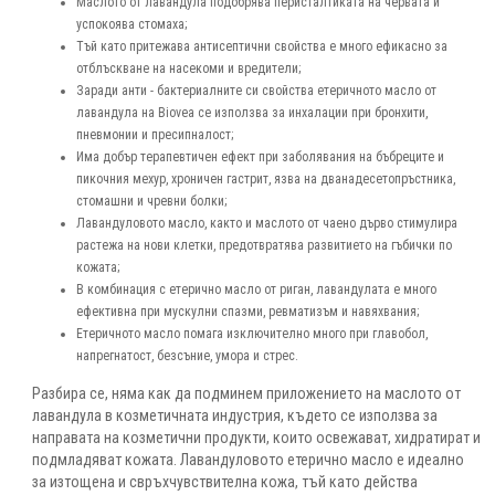
Маслото от лавандула подобрява перисталтиката на червата и
успокоява стомаха;
Тъй като притежава антисептични свойства е много ефикасно за
отблъскване на насекоми и вредители;
Заради анти - бактериалните си свойства етеричното масло от
лавандула на Biovea се използва за инхалации при бронхити,
пневмонии и пресипналост;
Има добър терапевтичен ефект при заболявания на бъбреците и
пикочния мехур, хроничен гастрит, язва на дванадесетопръстника,
стомашни и чревни болки;
Лавандуловото масло, както и маслото от чаено дърво стимулира
растежа на нови клетки, предотвратява развитието на гъбички по
кожата;
В комбинация с етерично масло от риган, лавандулата е много
ефективна при мускулни спазми, ревматизъм и навяхвания;
Етеричното масло помага изключително много при главобол,
напрегнатост, безсъние, умора и стрес.
Разбира се, няма как да подминем приложението на маслото от
лавандула в козметичната индустрия, където се използва за
направата на козметични продукти, които освежават, хидратират и
подмладяват кожата. Лавандуловото етерично масло е идеално
за изтощена и свръхчувствителна кожа, тъй като действа