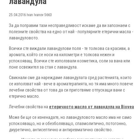
лавандула
25.04.2016
Ivan Ivanov
5663
За да поправим тази несправедливост искаме да ви запознаем с
полезните свойства на едно от най - популярните етерични масла -
лавандуловото.
Всички сте виждали лавандулови поля - те толкова са красиви, а
аромата, който се носи на километри е толкова нежен и
успокояващ. Всички сте използвали козметика, соли за вана или
поне освежител за стая с лавандула.
Свикнали сме да нареждаме лавандулата сред растенията, които
се използват най - вече в ароматерапията, но тя има много повече
лечебни свойства от това да си приготвяме отпускащи вани с
етерично масло.
Лечебни свойства на
етеричното масло от лавандула на Biovea
Може би ще се изненадате, но лавандуловото масло има не само
успокояващо, но и обезболяващо, спазмолитично, потогонно,
диуретично, антисептично и антиревматично свойство.