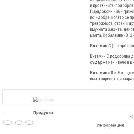
и протеините, подобряв
Пиридоксин - В6 - гриж
по - добре, когато се 
тревожност, страх и дру
имунната защита, дейст
маята. Кобаламин -В12 
Витамин С
(аскорбинов
Витамин С подобрява де
съдържа най - вече в ц
Витамини D и Е
също им
има в сиренето, изварат
Продукти
Хр
Информация