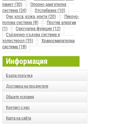
памет (30)
Опорно-двигателна
система (24)
Отслабване (10)
Очи, коса, кожа, нокти (20)
Пикочо-
полова система (8)
Против алергии
(1)
Сексуална функция (12)
Сърдечно-съдова система и
холестерол (35)
Храносмилателна
система (18)
Информация
Бърза поръчка
Доставка на продуктите
Общите условия
Контакт с нас
Карта на сайта