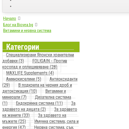
Начало
Блог на Biovea.bg
Витамини и нервна система
Категории
Специализирани Японски хранителни
добавки (3)
FOLIGAIN - Против
косопад и оплешивяване (28)
MAXLIFE Supplements (4)
Аминокиселини (5)
Антиоксиданти
(29)
В подкрепа на черния дроб и
детоксикация (10)
Витамини и
минерали (7)
Дихателна система
(1)
Ендокринна система (11)
За
здравето на децата (2)
За здравето
на жените (33)
За здравето на
мъжете (25)
Имунна система, сила и
енергия (47)
Нервна система, сън,