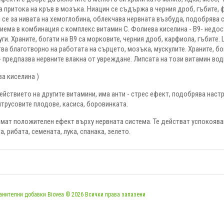
а притока на кръв в мозъка. Ниацин се съдържа в черния дроб, гъбите, ф
и се за нивата на хемоглобина, облекчава нервната възбуда, подобрява с
приема в комбинация с комплекс витамин С. Фолиева киселина - В9- недо
ги. Храните, богати на В9 са морковите, черния дроб, карфиола, гъбите.
ва благотворно на работата на сърцето, мозъка, мускулите. Храните, бог
- предпазва нервните влакна от увреждане. Липсата на този витамин вод
а киселина )
йствието на другите витамини, има анти - стрес ефект, подобрява наст
итрусовите плодове, касиса, боровинката.
ат положителен ефект върху нервната система. Те действат успокояващ
а, рибата, семената, лука, спанака, зелето.
анителни добавки Biovea © 2026 Всички права запазени