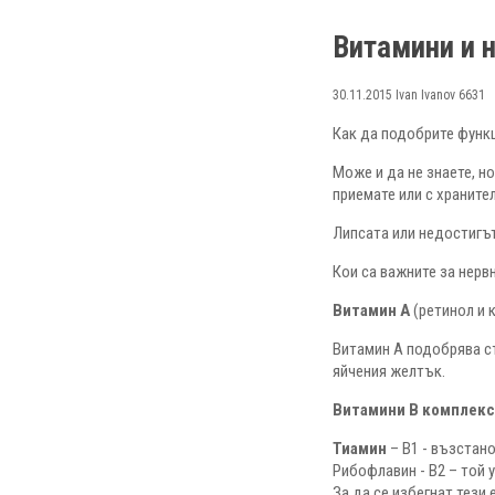
Витамини и 
30.11.2015
Ivan Ivanov
6631
Как да подобрите функ
Може и да не знаете, н
приемате или с храните
Липсата или недостигът
Кои са важните за нерв
Витамин А
(ретинол и 
Витамин А подобрява съ
яйчения желтък.
Витамини В комплек
Тиамин
– В1 - възстан
Рибофлавин - В2 – той 
За да се избегнат тези