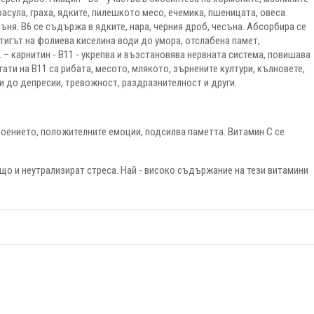
асула, граха, ядките, пилешкото месо, ечемика, пшеницата, овеса.
ъня. В6 се съдържа в ядките, нара, черния дроб, чесъна. Абсорбира се
стигът на фолиева киселина води до умора, отслабена памет,
 L – карнитин - В11 - укрепва и възстановява нервната система, повишава
ати на В11 са рибата, месото, млякото, зърнените култури, кълновете,
и до депресии, тревожност, раздразнителност и други.
роението, положителните емоции, подсилва паметта. Витамин С се
о и неутрализират стреса. Най - високо съдържание на тези витамини