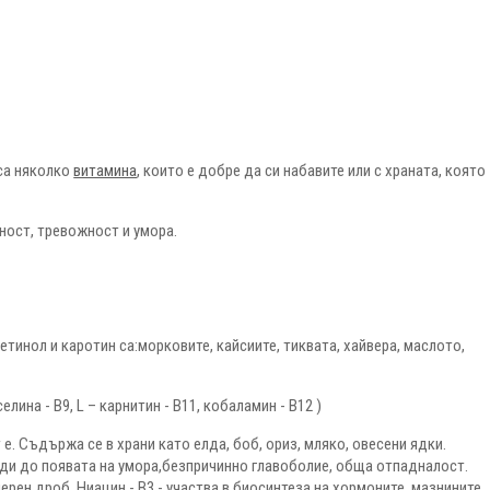
 са няколко
витамина
, които е добре да си набавите или с храната, която
ност, тревожност и умора.
тинол и каротин са:морковите, кайсиите, тиквата, хайвера, маслото,
лина - В9, L – карнитин - В11, кобаламин - В12 )
. Съдържа се в храни като елда, боб, ориз, мляко, овесени ядки.
води до появата на умора,безпричинно главоболие, обща отпадналост.
ерен дроб. Ниацин - В3 - участва в биосинтеза на хормоните, мазнините