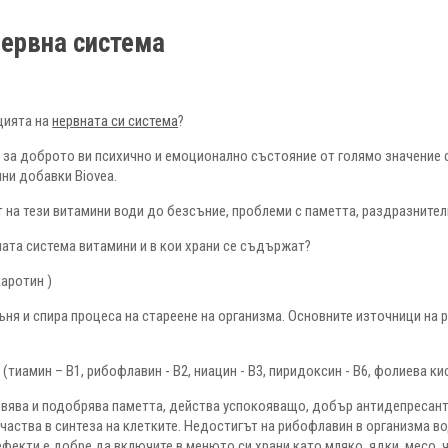
нервна система
цията на
нервната си система
?
о за доброто ви психично и емоционално състояние от голямо значение
лни добавки Biovea.
 на тези витамини води до безсъние, проблеми с паметта, раздразнител
ната система витамини и в кои храни се съдържат?
каротин )
ня и спира процеса на стареене на организма. Основните източници на ре
с
(тиамин – В1, рибофлавин - В2, ниацин - В3, пиридоксин - В6, фолиева кисе
овява и подобрява паметта, действа успокояващо, добър антидепресант е
участва в синтеза на клетките. Недостигът на рибофлавин в организма 
 ефекти е добре да включите в менюто си храни като мляко, ядки, месо, ч