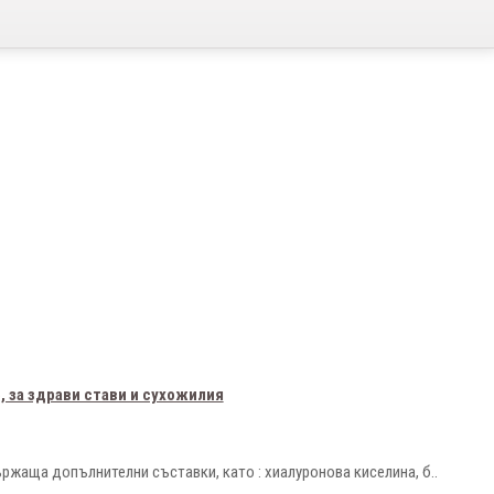
6, за здрави стави и сухожилия
ржаща допълнителни съставки, като : хиалуронова киселина, б..