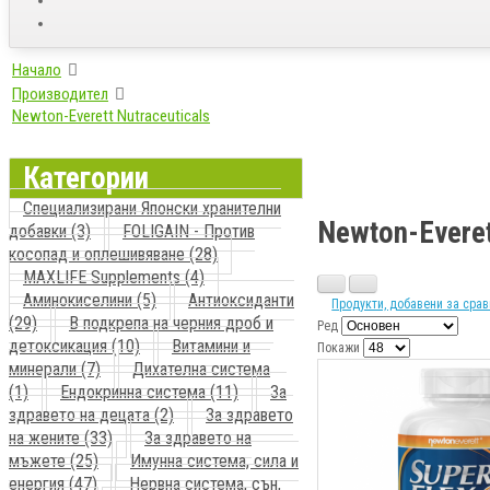
Начало
Производител
Newton-Everett Nutraceuticals
Категории
Специализирани Японски хранителни
Newton-Everet
добавки (3)
FOLIGAIN - Против
косопад и оплешивяване (28)
MAXLIFE Supplements (4)
Аминокиселини (5)
Антиоксиданти
Продукти, добавени за срав
(29)
В подкрепа на черния дроб и
Ред
детоксикация (10)
Витамини и
Покажи
минерали (7)
Дихателна система
(1)
Ендокринна система (11)
За
здравето на децата (2)
За здравето
на жените (33)
За здравето на
мъжете (25)
Имунна система, сила и
енергия (47)
Нервна система, сън,