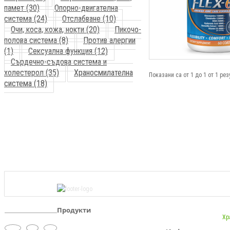
памет (30)
Опорно-двигателна
система (24)
Отслабване (10)
Очи, коса, кожа, нокти (20)
Пикочо-
полова система (8)
Против алергии
(1)
Сексуална функция (12)
Сърдечно-съдова система и
холестерол (35)
Храносмилателна
Показани са от 1 до 1 от 1 рез
система (18)
Продукти
Хр