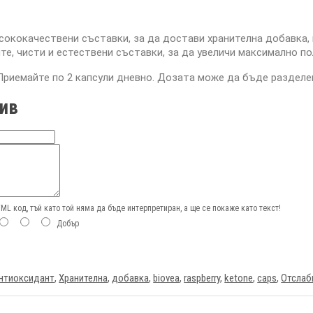
сококачествени съставки, за да достави хранителна добавка,
те, чисти и естествени съставки, за да увеличи максимално по
Приемайте по 2 капсули дневно. Дозата може да бъде разделен
ив
L код, тъй като той няма да бъде интерпретиран, а ще се покаже като текст!
Добър
нтиоксидант
,
Хранителна
,
добавка
,
biovea
,
raspberry
,
ketone
,
caps
,
Отслаб