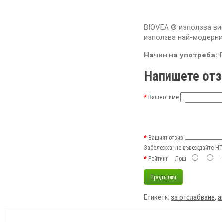
BIOVEA ® използва ви
използва най-модерни
Начин на употреба:
Напишете отз
Вашето име
Вашият отзив
Забележка:
не въвеждайте HTM
Рейтинг
Лош
Продължи
Етикети:
за отслабване
,
а