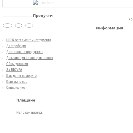
Продукти
Хр
Информация
GDPR регламент инструменти
Дистрибуция
Доставка на продуктите
Декларация за поверителност
Общи условия
За BIOVEA
Как да ни намерите
Контакт с нас
Съдържание
Плащане
Наложен платеж