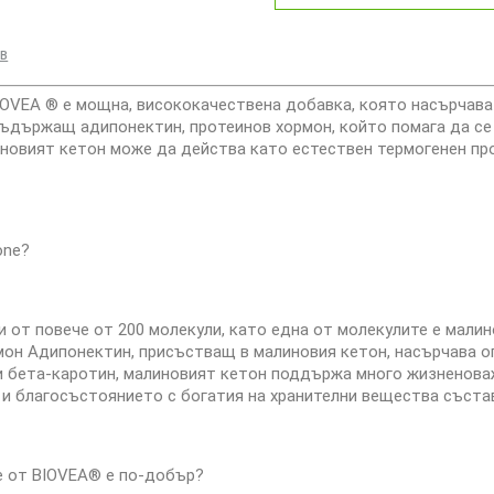
ив
BIOVEA ® е мощна, висококачествена добавка, която насърчава
ъдържащ адипонектин, протеинов хормон, който помага да се 
иновият кетон може да действа като естествен термогенен пр
one?
и от повече от 200 молекули, като една от молекулите е малин
мон Адипонектин, присъстващ в малиновия кетон, насърчава
 и бета-каротин, малиновият кетон поддържа много жизненова
 и благосъстоянието с богатия на хранителни вещества съста
e от BIOVEA® е по-добър?