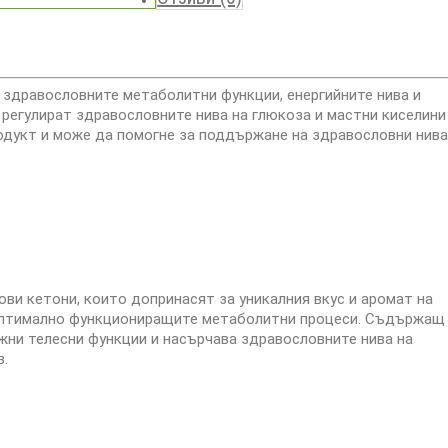
 здравословните метаболитни функции, енергийните нива и
регулират здравословните нива на глюкоза и мастни киселини
одукт и може да помогне за поддържане на здравословни нив
ови кетони, които допринасят за уникалния вкус и аромат на
 оптимално функциониращите метаболитни процеси. Съдържащ
жни телесни функции и насърчава здравословните нива на
в.