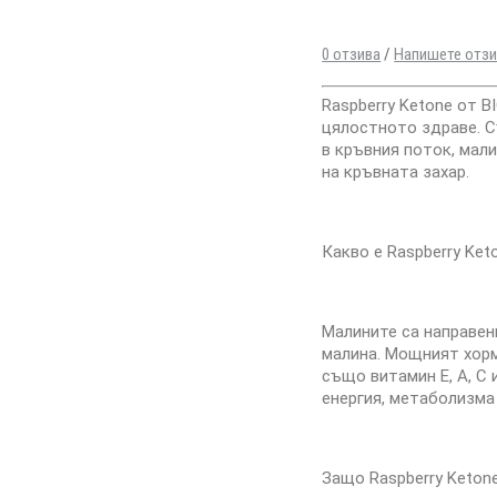
0 отзива
/
Напишете отз
Raspberry Ketone от 
цялостното здраве. С
в кръвния поток, мал
на кръвната захар.
Какво е Raspberry Ket
Малините са направен
малина. Мощният хор
също витамин Е, А, С
енергия, метаболизма
Защо Raspberry Keton