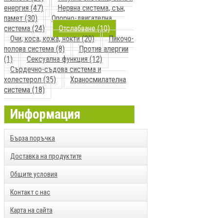
енергия (47)
Нервна система, сън,
памет (30)
Опорно-двигателна
система (24)
Отслабване (10)
Очи, коса, кожа, нокти (20)
Пикочо-
полова система (8)
Против алергии
(1)
Сексуална функция (12)
Сърдечно-съдова система и
холестерол (35)
Храносмилателна
система (18)
Информация
Бърза поръчка
Доставка на продуктите
Общите условия
Контакт с нас
Карта на сайта