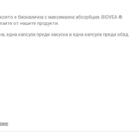
 която е бионалична с максимална абсорбция. BIOVEA ®
лзите от нашите продукти.
а, една капсула преди закуска и една капсула преди обяд.
ване