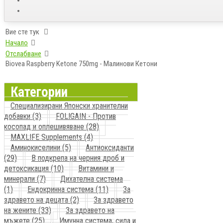
Вие сте тук
Начало
Отслабване
Biovea Raspberry Ketone 750mg - Малинови Кетони
Категории
Специализирани Японски хранителни
добавки (3)
FOLIGAIN - Против
косопад и оплешивяване (28)
MAXLIFE Supplements (4)
Аминокиселини (5)
Антиоксиданти
(29)
В подкрепа на черния дроб и
детоксикация (10)
Витамини и
минерали (7)
Дихателна система
(1)
Ендокринна система (11)
За
здравето на децата (2)
За здравето
на жените (33)
За здравето на
мъжете (25)
Имунна система, сила и