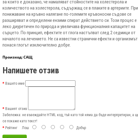
за които е доказано, че намаляват стойностите на холестерола и
количеството на холестерола, съдържащ се в плаките в артериите. При
понижаване на кръвно налягане по-големите кръвоносни съдове се
разширяват и определени ензими спират действието си. Този процес е
леко диуретичен по природа и увеличава функционалния капацитет на
сърцето. По принцип, ефектите от глога настъпват след 2 седмици от
началото на лечението. Не са известни странични ефекти и организмът
понася глогът изключително добре.
Произход
: САЩ
Напишете отзив
Вашето име
Вашият отзив
Забележка:
не въвеждайте HTML код, тъй като той няма да бъде интерпретиран, а щ
се покаже като текст!
Рейтинг
Лош
Добър