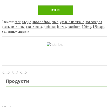
КУПИ
Етикети:
глог
,
сърце
,
кръвообръщение
,
кръвно налягане
,
холестерол
,
разширени вени
,
хранителна
,
добавка
,
biovea
,
hawthorn
,
300mg
,
120caps
,
лв.
,
антиоксиданти
Продукти