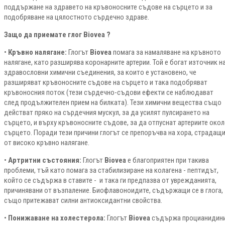
поддържане на здравето на кръвоносните съдове на сърцето и за
подобряване на цялостното сърдечно здраве.
Защо да приемате глог Biovea ?
•
Кръвно налягане:
Глогът
Biovea
помага за намаляване на кръвното
налягане, като разширява коронарните артерии. Той е богат източник н
здравословни химични съединения, за които е установено, че
разширяват кръвоносните съдове на сърцето и така подобряват
кръвоносния поток (тези сърдечно-съдови ефекти се наблюдават
след продължителен прием на билката). Тези химични вещества също
действат пряко на сърдечния мускул, за да усилят пулсирането на
сърцето, и върху кръвоносните съдове, за да отпуснат артериите око
сърцето. Поради тези причини глогът се препоръчва на хора, страдащ
от високо кръвно налягане.
•
Артритни състояния:
Глогът
Biovea
е благоприятен при такива
проблеми, тъй като помага за стабилизиране на колагена - пептидът,
който се съдържа в ставите - и така ги предпазва от уврежданията,
причинявани от възпаление. Биофлавоноидите, съдържащи се в глога,
също притежават силни антиоксидантни свойства.
•
Понижаване на холестерола:
Глогът
Biovea
съдържа процианидини