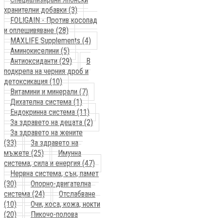
хранителни добавки (3)
FOLIGAIN - Против косопад
и оплешивяване (28)
MAXLIFE Supplements (4)
Аминокиселини (5)
Антиоксиданти (29)
В
подкрепа на черния дроб и
детоксикация (10)
Витамини и минерали (7)
Дихателна система (1)
Ендокринна система (11)
За здравето на децата (2)
За здравето на жените
(33)
За здравето на
мъжете (25)
Имунна
система, сила и енергия (47)
Нервна система, сън, памет
(30)
Опорно-двигателна
система (24)
Отслабване
(10)
Очи, коса, кожа, нокти
(20)
Пикочо-полова