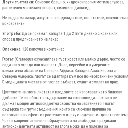
Други съставки:
Оризово брашно, хидроксипропил метилцелулоза,
растителен магнезиев стеарат, силициев диоксид.
Не съдържа захар, изкуствени подсладители, оцветители, овкусители 
консерванти.
Употреба
: Да се приема 1 капсула 1 до 2 пъти дневно с храна или
според предписанието на лекар.
Опаковка
: 120 капсули в контейнер
Глогът (Crataegus oxyacantha) е гъст храст или малко дърво, често се
сади като ограда или жив плет. Днес, виреейки и в умерените
климатични области на Северна Африка, Западна Азия, Европа и
Северна Америка, глогът се адаптира към все по-неограничени условия
В медицината листата от глог се събират, сушат и смилат на прах.
Цветовете на глога, листата и плодовете се използват като билкови
добавки. Те са с богато съдържание на флавоноиди, на които се
дължат мощни антиоксидантни свойства на растението. Глогът
съдържа три групи съединения, които са ключова причина за
положителния ефект от растението върху сърдечно-съдовата система
Чрез възпрепятстване на образуването на свободните радикали
антиоксидантната активност на глога може да е полезна за