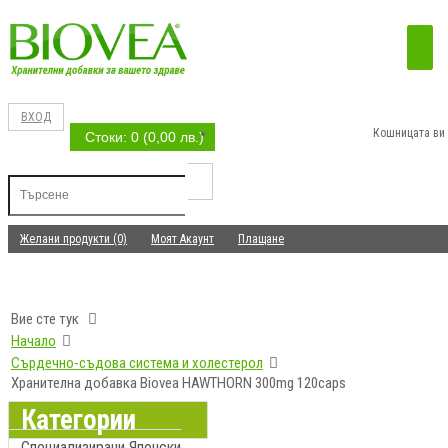
ВХОД
Кошницата ви 
Стоки: 0 (0,00 лв.)
Желани продукти (0)
Моят Акаунт
Плащане
Вие сте тук
Начало
Сърдечно-съдова система и холестерол
Хранителна добавка Biovea HAWTHORN 300mg 120caps
Категории
Специализирани Японски