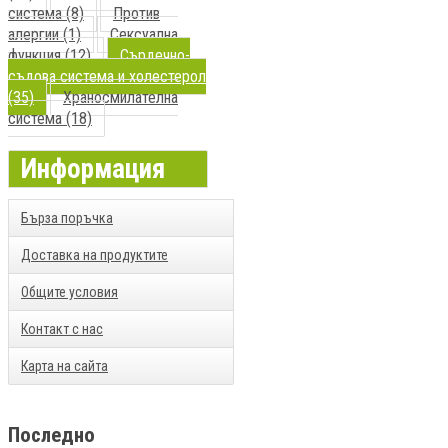
система (8)
Против
алергии (1)
Сексуална
функция (12)
Сърдечно-
съдова система и холестерол
(35)
Храносмилателна
система (18)
Информация
Бърза поръчка
Доставка на продуктите
Общите условия
Контакт с нас
Карта на сайта
Последно