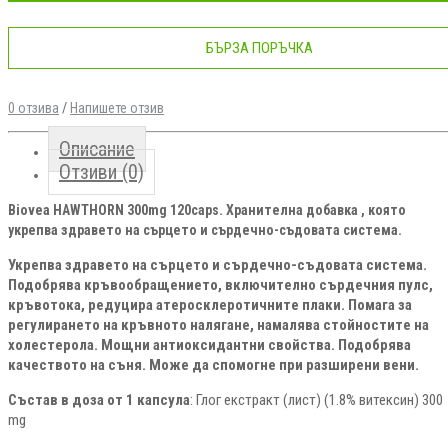
БЪРЗА ПОРЪЧКА
0 отзива
/
Напишете отзив
Описание
Отзиви (0)
Biovea HAWTHORN 300mg 120caps. Хранителна добавка , която
укрепва здравето на сърцето и сърдечно-съдовата система.
Укрепва здравето на сърцето и сърдечно-съдовата система.
Подобрява кръвообращението, включително сърдечния пулс,
кръвотока, редуцира атеросклеротичните плаки. Помага за
регулирането на кръвното налягане, намалява стойностите на
холестерола. Мощни антиоксидантни свойства. Подобрява
качеството на съня. Може да спомогне при разширени вени.
Състав в доза от 1 капсула
: Глог екстракт (лист) (1.8% витексин) 300
mg