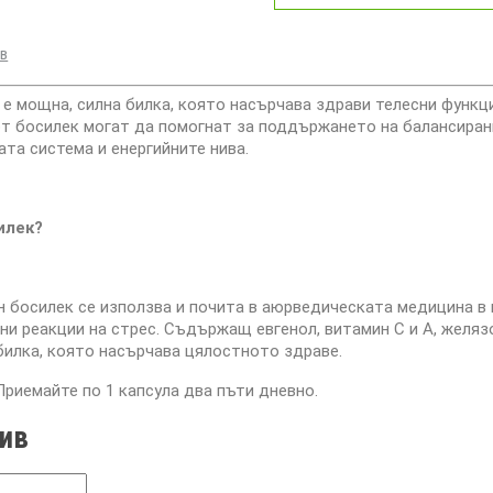
ив
 ® е мощна, силна билка, която насърчава здрави телесни функ
от босилек могат да помогнат за поддържането на балансиран
ата система и енергийните нива.
илек?
 босилек се използва и почита в аюрведическата медицина в 
ни реакции на стрес. Съдържащ евгенол, витамин С и А, желяз
илка, която насърчава цялостното здраве.
Приемайте по 1 капсула два пъти дневно.
ив