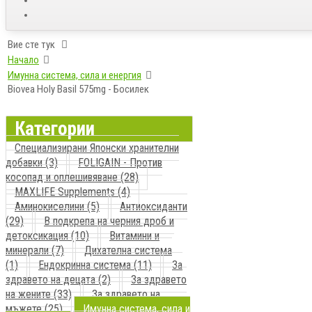
Вие сте тук
Начало
Имунна система, сила и енергия
Biovea Holy Basil 575mg - Босилек
Категории
Специализирани Японски хранителни
добавки (3)
FOLIGAIN - Против
косопад и оплешивяване (28)
MAXLIFE Supplements (4)
Аминокиселини (5)
Антиоксиданти
(29)
В подкрепа на черния дроб и
детоксикация (10)
Витамини и
минерали (7)
Дихателна система
(1)
Ендокринна система (11)
За
здравето на децата (2)
За здравето
на жените (33)
За здравето на
мъжете (25)
Имунна система, сила и