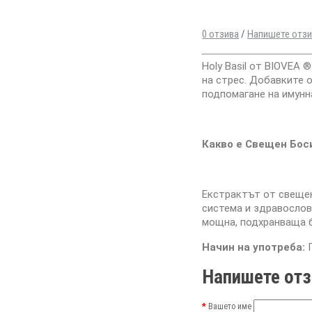
0 отзива
/
Напишете отз
Holy Basil от BIOVEA
на стрес. Добавките 
подпомагане на имунн
Какво е Свещен Бос
Екстрактът от свещен
система и здравослов
мощна, подхранваща б
Начин на употреба:
Напишете отз
Вашето име