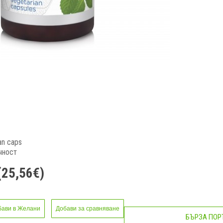
an caps
чност
(25,56€)
бави в Желани
Добави за сравняване
БЪРЗА ПОР