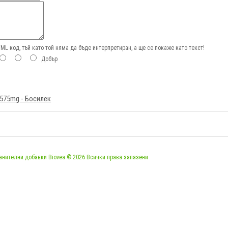
L код, тъй като той няма да бъде интерпретиран, а ще се покаже като текст!
Добър
l 575mg - Босилек
анителни добавки Biovea © 2026 Всички права запазени