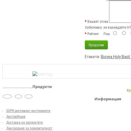
Вашият отзив
Забележка:
не въвеждайте HTM
Рейтинг
Лош
Продължи
Етикети:
Biovea Holy Basi
Продукти
Хр
Информация
GDPR регламент инструменти
Дистрибуция
Доставка на продуктите
Декларация за поверителност