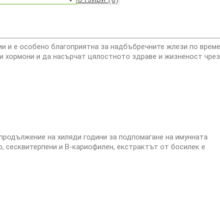
ции и е особено благоприятна за надбъбречните жлези по врем
и хормони и да насърчат цялостното здраве и жизненост чре
продължение на хиляди години за подпомагане на имунната
о, сесквитерпени и В-кариофилен, екстрактът от босилек е