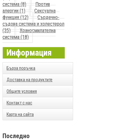
система (8)
Против
алергии (1)
Сексуална
функция (12)
Сърдечно-
съдова система и холестерол
(35)
Храносмилателна
система (18)
Информация
Бърза поръчка
Доставка на продуктите
Общите условия
Контакт с нас
Карта на сайта
Последно