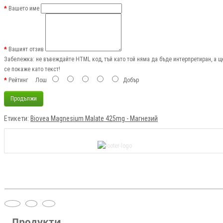
Вашето име
Вашият отзив
Забележка:
не въвеждайте HTML код, тъй като той няма да бъде интерпретиран, а щ
се покаже като текст!
Рейтинг
Лош
Добър
Продължи
Етикети:
Biovea Magnesium Malate 425mg - Магнезий
Продукти