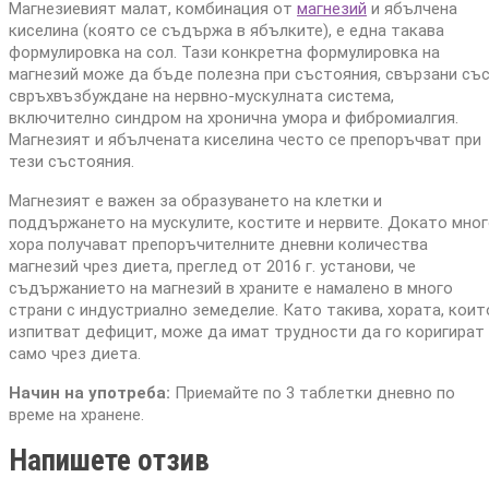
Магнезиевият малат, комбинация от
магнезий
и ябълчена
киселина (която се съдържа в ябълките), е една такава
формулировка на сол. Тази конкретна формулировка на
магнезий може да бъде полезна при състояния, свързани съ
свръхвъзбуждане на нервно-мускулната система,
включително синдром на хронична умора и фибромиалгия.
Магнезият и ябълчената киселина често се препоръчват при
тези състояния.
Магнезият е важен за образуването на клетки и
поддържането на мускулите, костите и нервите. Докато мно
хора получават препоръчителните дневни количества
магнезий чрез диета, преглед от 2016 г. установи, че
съдържанието на магнезий в храните е намалено в много
страни с индустриално земеделие. Като такива, хората, коит
изпитват дефицит, може да имат трудности да го коригират
само чрез диета.
Начин на употреба:
Приемайте по 3 таблетки дневно по
време на хранене.
Напишете отзив