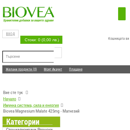
ВХОД
Кошницата ви 
Стоки: 0 (0,00 лв.)
Желани продукти (0)
Моят Акаунт
Плащане
Вие сте тук
Начало
Имунна система, сила и енергия
Biovea Magnesium Malate 425mg - Магнезий
Категории
Специализирани Японски