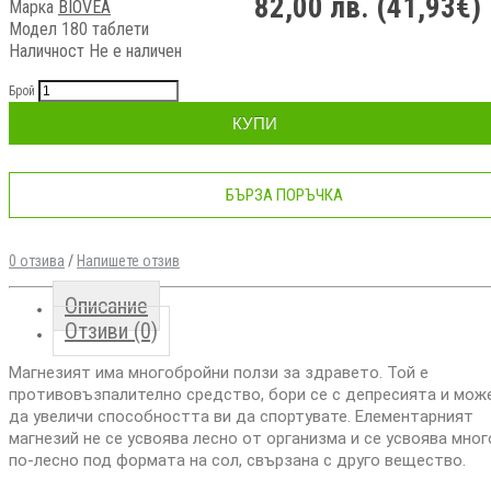
82,00 лв. (41,93€)
Марка
BIOVEA
Модел 180 таблети
Наличност
Не е наличен
Брой
КУПИ
БЪРЗА ПОРЪЧКА
0 отзива
/
Напишете отзив
Описание
Отзиви (0)
Магнезият има многобройни ползи за здравето. Той е
противовъзпалително средство, бори се с депресията и мож
да увеличи способността ви да спортувате. Елементарният
магнезий не се усвоява лесно от организма и се усвоява мног
по-лесно под формата на сол, свързана с друго вещество.