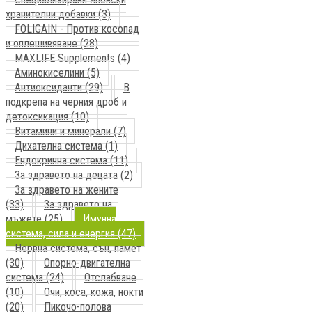
хранителни добавки (3)
FOLIGAIN - Против косопад
и оплешивяване (28)
MAXLIFE Supplements (4)
Аминокиселини (5)
Антиоксиданти (29)
В
подкрепа на черния дроб и
детоксикация (10)
Витамини и минерали (7)
Дихателна система (1)
Ендокринна система (11)
За здравето на децата (2)
За здравето на жените
(33)
За здравето на
мъжете (25)
Имунна
система, сила и енергия (47)
Нервна система, сън, памет
(30)
Опорно-двигателна
система (24)
Отслабване
(10)
Очи, коса, кожа, нокти
(20)
Пикочо-полова