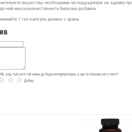
нителните вещества, необходими за поддържане на здрава прост
до най-висококачествената билкова добавка.
иемайте 1 гел-капсула дневно с храна.
ив
L код, тъй като той няма да бъде интерпретиран, а ще се покаже като текст!
Добър