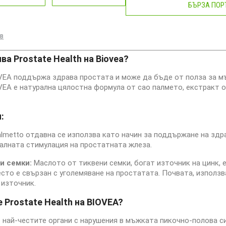
БЪРЗА ПОР
ив
а Prostate Health на Biovea?
IOVEA поддържа здрава простата и може да бъде от полза за мъ
OVEA е натурална цялостна формула от сао палмето, екстракт 
:
lmetto отдавна се използва като начин за поддържане на здр
алната стимулация на простатната жлеза.
и семки:
Маслото от тиквени семки, богат източник на цинк, е
сто е свързан с уголемяване на простатата. Почвата, използва
 източник.
 Prostate Health на BIOVEA?
 най-честите органи с нарушения в мъжката пикочно-полова с