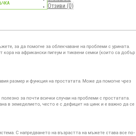
ЪЧКА
Отзиви (0)
жете, за да помогне за облекчаване на проблеми с урината.
от кора на африкански пигеум и тиквени семки (които са добър
авия размер и функция на простатата. Може да помогне чрез
 полезно за почти всички случаи на проблеми с простатата.
на в земеделието, често е с дефицит на цинк и е важно да се
истема. С напредването на възрастта на мъжете става все по-