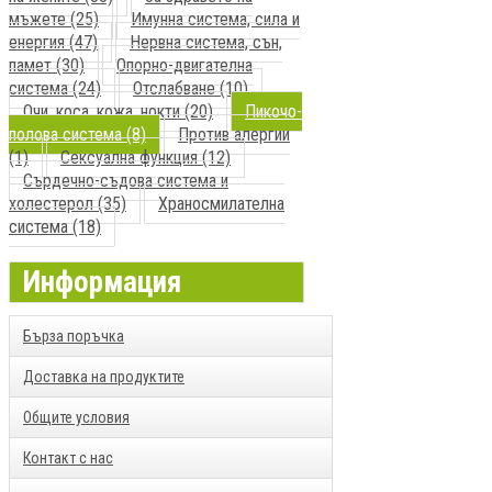
мъжете (25)
Имунна система, сила и
енергия (47)
Нервна система, сън,
памет (30)
Опорно-двигателна
система (24)
Отслабване (10)
Очи, коса, кожа, нокти (20)
Пикочо-
полова система (8)
Против алергии
(1)
Сексуална функция (12)
Сърдечно-съдова система и
холестерол (35)
Храносмилателна
система (18)
Информация
Бърза поръчка
Доставка на продуктите
Общите условия
Контакт с нас