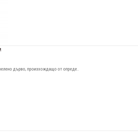
м
зелено дърво, произхождащо от опреде..