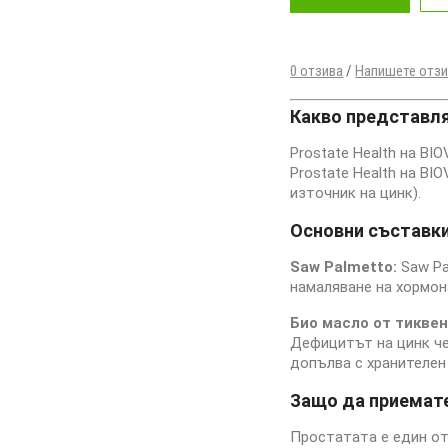
0 отзива
/
Напишете отз
Какво представляв
Prostate Health на B
Prostate Health на BI
източник на цинк).
Основни съставки
Saw Palmetto:
Saw Pa
намаляване на хормон
Био масло от тиквен
Дефицитът на цинк че
допълва с хранителен
Защо да приемате
Простатата е един от