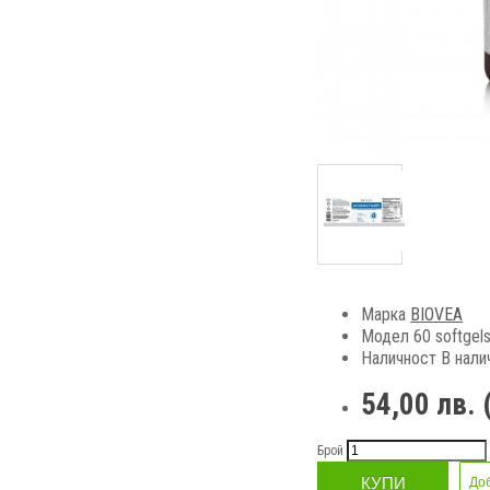
Марка
BIOVEA
Модел 60 softgel
Наличност
В нали
54,00 лв. 
Брой
КУПИ
До