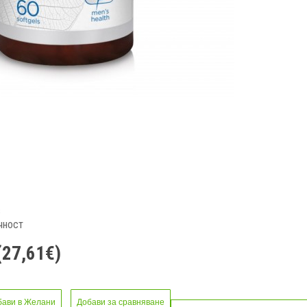
s
чност
(27,61€)
бави в Желани
Добави за сравняване