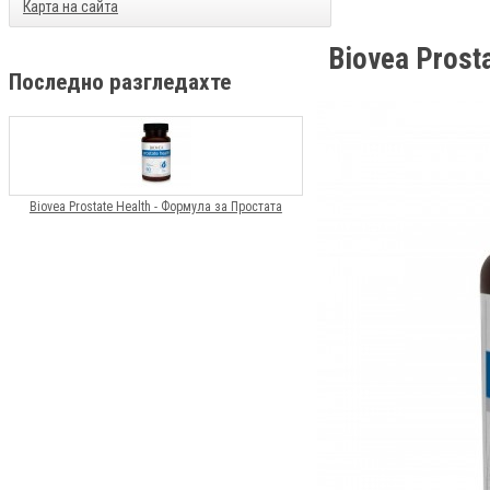
Карта на сайта
Biovea Prost
Последно разгледахте
Biovea Prostate Health - Формула за Простатa