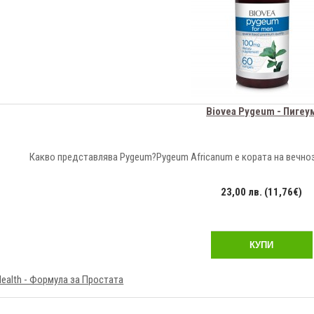
Biovea Pygeum - Пигеу
Какво представлява Pygeum?Pygeum Africanum е кората на вечно
23,00 лв. (11,76€)
КУПИ
Health - Формула за Простата