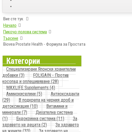
Вие сте тук
Начало
Пикочо-полова система
Търсене
Biovea Prostate Health - Формула за Простатa
Категории
Специализирани Японски хранителни
добавки (3)
FOLIGAIN - Против
косопад и оплешивяване (28)
MAXLIFE Supplements (4)
Аминокиселини (5)
Антиоксиданти
(29)
В подкрепа на черния дроб и
детоксикация (10)
Витамини и
минерали (7)
Дихателна система
(1)
Ендокринна система (11)
За
здравето на децата (2)
За здравето
на жените (33)
За здравето на