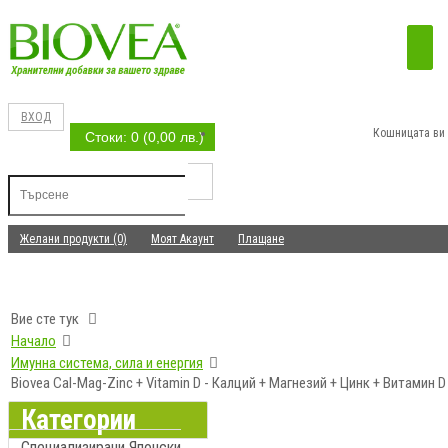
ВХОД
Кошницата ви 
Стоки: 0 (0,00 лв.)
Желани продукти (0)
Моят Акаунт
Плащане
Вие сте тук
Начало
Имунна система, сила и енергия
Biovea Cal-Mag-Zinc + Vitamin D - Калций + Магнезий + Цинк + Витамин D
Категории
Специализирани Японски