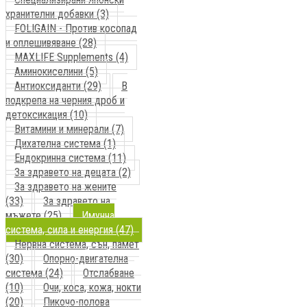
хранителни добавки (3)
FOLIGAIN - Против косопад
и оплешивяване (28)
MAXLIFE Supplements (4)
Аминокиселини (5)
Антиоксиданти (29)
В
подкрепа на черния дроб и
детоксикация (10)
Витамини и минерали (7)
Дихателна система (1)
Ендокринна система (11)
За здравето на децата (2)
За здравето на жените
(33)
За здравето на
мъжете (25)
Имунна
система, сила и енергия (47)
Нервна система, сън, памет
(30)
Опорно-двигателна
система (24)
Отслабване
(10)
Очи, коса, кожа, нокти
(20)
Пикочо-полова