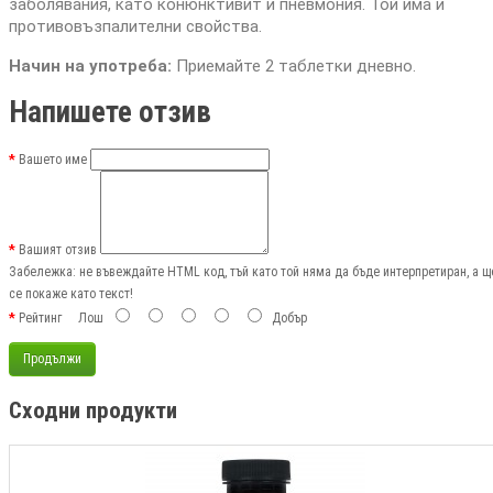
заболявания, като конюнктивит и пневмония. Той има и
противовъзпалителни свойства.
Начин на употреба:
Приемайте 2 таблетки дневно.
Напишете отзив
Вашето име
Вашият отзив
Забележка:
не въвеждайте HTML код, тъй като той няма да бъде интерпретиран, а щ
се покаже като текст!
Рейтинг
Лош
Добър
Продължи
Сходни продукти