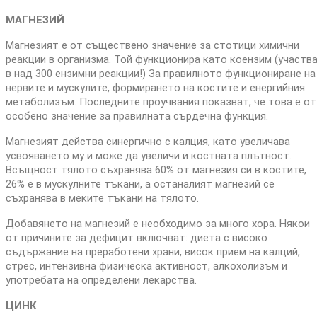
МАГНЕЗИЙ
Магнезият е от съществено значение за стотици химични
реакции в организма. Той функционира като коензим (участв
в над 300 ензимни реакции!) За правилното функциониране на
нервите и мускулите, формирането на костите и енергийния
метаболизъм. Последните проучвания показват, че това е от
особено значение за правилната сърдечна функция.
Магнезият действа синергично с калция, като увеличава
усвояването му и може да увеличи и костната плътност.
Всъщност тялото съхранява 60% от магнезия си в костите,
26% е в мускулните тъкани, а останалият магнезий се
съхранява в меките тъкани на тялото.
Добавянето на магнезий е необходимо за много хора. Някои
от причините за дефицит включват: диета с високо
съдържание на преработени храни, висок прием на калций,
стрес, интензивна физическа активност, алкохолизъм и
употребата на определени лекарства.
ЦИНК