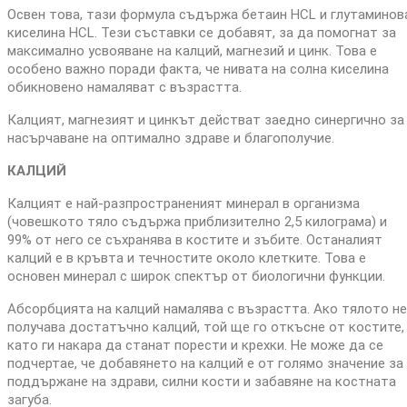
Освен това, тази формула съдържа бетаин HCL и глутаминов
киселина HCL. Тези съставки се добавят, за да помогнат за
максимално усвояване на калций, магнезий и цинк. Това е
особено важно поради факта, че нивата на солна киселина
обикновено намаляват с възрастта.
Калцият, магнезият и цинкът действат заедно синергично за
насърчаване на оптимално здраве и благополучие.
КАЛЦИЙ
Калцият е най-разпространеният минерал в организма
(човешкото тяло съдържа приблизително 2,5 килограма) и
99% от него се съхранява в костите и зъбите. Останалият
калций е в кръвта и течностите около клетките. Това е
основен минерал с широк спектър от биологични функции.
Абсорбцията на калций намалява с възрастта. Ако тялото не
получава достатъчно калций, той ще го откъсне от костите,
като ги накара да станат порести и крехки. Не може да се
подчертае, че добавянето на калций е от голямо значение за
поддържане на здрави, силни кости и забавяне на костната
загуба.