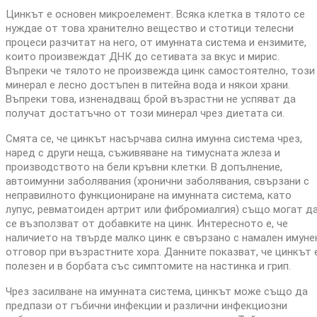
Цинкът е основен микроелемент. Всяка клетка в тялото се
нуждае от това хранително вещество и стотици телесни
процеси разчитат на него, от имунната система и ензимите,
които произвеждат ДНК до сетивата за вкус и мирис.
Въпреки че тялото не произвежда цинк самостоятелно, този
минерал е лесно достъпен в питейна вода и някои храни.
Въпреки това, изненадващ брой възрастни не успяват да
получат достатъчно от този минерал чрез диетата си.
Смята се, че цинкът насърчава силна имунна система чрез,
наред с други неща, съживяване на тимусната жлеза и
производството на бели кръвни клетки. В допълнение,
автоимунни заболявания (хронични заболявания, свързани с
неправилното функциониране на имунната система, като
лупус, ревматоиден артрит или фибромиалгия) също могат д
се възползват от добавките на цинк. Интересното е, че
наличието на твърде малко цинк е свързано с намален имуне
отговор при възрастните хора. Данните показват, че цинкът 
полезен и в борбата със симптомите на настинка и грип.
Чрез засилване на имунната система, цинкът може също да
предпази от гъбични инфекции и различни инфекциозни