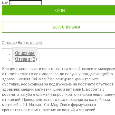
Брой
КУПИ
БЪРЗА ПОРЪЧКА
2 отзива
/
Напишете отзив
Описание
Отзиви (2)
Калцият, магнезият и цинкът са три от най-важните минерали
от които тялото се нуждае, за да получи и поддържа добро
здраве. Нашият Cal-Mag-Zinc осигурява хранителните
съставки, необходими за поддържане на костната плътност 
здравина: калций, магнезий, цинк и витамин D. Борбата с
костната загуба е сложен въпрос, който изисква нещо повеч
от калций. Препоръчителното съотношение на калций към
магнезий е 2:1. Нашият Cal-Mag-Zinc е формулиран в
препоръчаното съотношение на калций и магнезий.