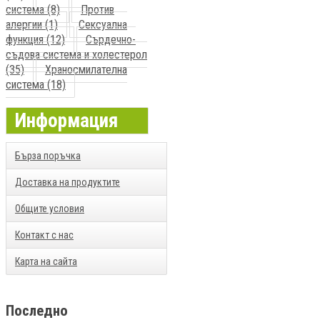
система (8)
Против
алергии (1)
Сексуална
функция (12)
Сърдечно-
съдова система и холестерол
(35)
Храносмилателна
система (18)
Информация
Бърза поръчка
Доставка на продуктите
Общите условия
Контакт с нас
Карта на сайта
Последно